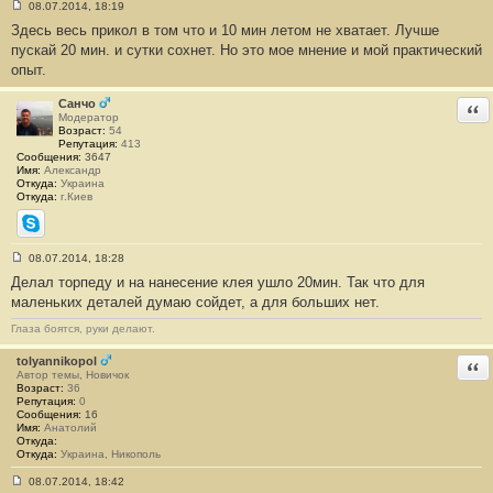
08.07.2014, 18:19
С
Здесь весь прикол в том что и 10 мин летом не хватает. Лучше
о
о
пускай 20 мин. и сутки сохнет. Но это мое мнение и мой практический
б
опыт.
щ
е
н
Санчо
Отв
и
Модератор
е
Возраст:
54
#
Репутация:
413
3
Сообщения:
3647
Имя:
Александр
Откуда:
Украина
Откуда:
г.Киев
Skype
08.07.2014, 18:28
С
Делал торпеду и на нанесение клея ушло 20мин. Так что для
о
о
маленьких деталей думаю сойдет, а для больших нет.
б
щ
Глаза боятся, руки делают.
е
н
tolyannikopol
и
Отв
е
Автор темы, Новичок
#
Возраст:
36
4
Репутация:
0
Сообщения:
16
Имя:
Анатолий
Откуда:
Откуда:
Украина, Никополь
08.07.2014, 18:42
С