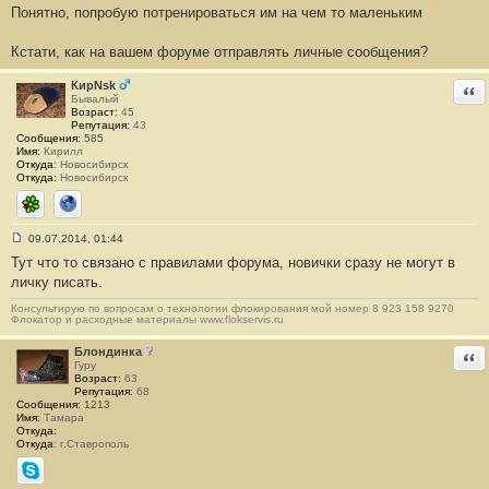
Понятно, попробую потренироваться им на чем то маленьким
о
о
б
Кстати, как на вашем форуме отправлять личные сообщения?
щ
е
н
КирNsk
Отв
и
Бывалый
е
Возраст:
45
#
Репутация:
43
5
Сообщения:
585
Имя:
Кирилл
Откуда:
Новосибирск
Откуда:
Новосибирск
ICQ
Сайт
09.07.2014, 01:44
С
Тут что то связано с правилами форума, новички сразу не могут в
о
о
личку писать.
б
щ
Консультирую по вопросам о технологии флокирования мой номер 8 923 158 9270
е
Флокатор и расходные материалы www.flokservis.ru
н
и
Блондинка
Отв
е
Гуру
#
Возраст:
63
6
Репутация:
68
Сообщения:
1213
Имя:
Тамара
Откуда:
Откуда:
г.Ставрополь
Skype