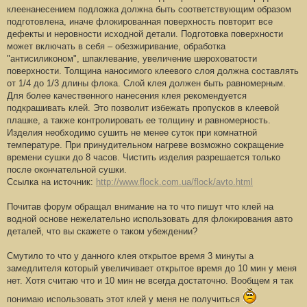
клеенанесением подложка должна быть соответствующим образом
подготовлена, иначе флокированная поверхность повторит все
дефекты и неровности исходной детали. Подготовка поверхности
может включать в себя – обезжиривание, обработка
"антисиликоном", шпаклевание, увеличение шероховатости
поверхности. Толщина наносимого клеевого слоя должна составлять
от 1/4 до 1/3 длины флока. Слой клея должен быть равномерным.
Для более качественного нанесения клея рекомендуется
подкрашивать клей. Это позволит избежать пропусков в клеевой
плашке, а также контролировать ее толщину и равномерность.
Изделия необходимо сушить не менее суток при комнатной
температуре. При принудительном нагреве возможно сокращение
времени сушки до 8 часов. Чистить изделия разрешается только
после окончательной сушки.
Ссылка на источник:
http://www.flock.com.ua/flock/avto.html
Почитав форум обращал внимание на то что пишут что клей на
водной основе нежелательно использовать для флокирования авто
деталей, что вы скажете о таком убеждении?
Смутило то что у данного клея открытое время 3 минуты а
замедлителя который увеличивает открытое время до 10 мин у меня
нет. Хотя считаю что и 10 мин не всегда достаточно. Вообщем я так
понимаю использовать этот клей у меня не получиться