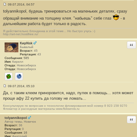
09.07.2014, 04:57
С
tolyannikopol, будешь тренироваться на маленьких деталях, сразу
о
о
обращай внимание на толщину клея. "набьешь" себе глаз
- в
б
щ
дальнейшем работа будет только в радость.
е
н
Я действительно блондинка в этой теме... Но быстро учусь :-)
и
http://art-net.hostifree.ru/
е
#
КирNsk
Отв
7
Бывалый
Возраст:
45
Репутация:
43
Сообщения:
585
Имя:
Кирилл
Откуда:
Новосибирск
Откуда:
Новосибирск
ICQ
Сайт
09.07.2014, 05:10
С
Да, с таким клеем приноровится, надо, пулек в помощь... хотя может
о
о
проще афу 22 купить да голову не ломать...
б
щ
Консультирую по вопросам о технологии флокирования мой номер 8 923 158 9270
е
Флокатор и расходные материалы www.flokservis.ru
н
и
tolyannikopol
Отв
е
Автор темы, Новичок
#
Возраст:
36
8
Репутация:
0
Сообщения:
16
Имя:
Анатолий