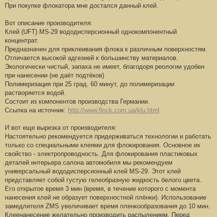
При покупке флокатора мне достался данный клей.
щ
е
н
Вот описание производителя:
и
е
Клей (UFT) MS-29 вододисперсионный однокомпонентный
#
концентрат.
1
Предназначен для приклеивания флока к различным поверхностям.
Отличается высокой адгезией к большинству материалов.
Экологически чистый, запаха не имеет, благодоря реологии удобен
при нанесении (не даёт подтёков)
Полимеризация при 25 град. 60 минут, до полимеризации
растворяется водой.
Состоит из компонентов производства Германии.
Ссылка на источник:
http://www.flock.com.ua/klu.html
И вот еще вырезка от производителя:
Настоятельно рекомендуется придерживаться технологии и работать
только со специальными клеями для флокирования. Основное их
свойство - электропроводность. Для флокирования пластиковых
деталей интерьера салона автомобиля мы рекомендуем
универсальный вододисперсионный клей MS-29. Этот клей
представляет собой густую гелеобразную жидкость белого цвета.
Его открытое время 3 мин (время, в течение которого с момента
нанесения клей не образует поверхностной плёнки). Использование
замедлителя ZMS увеличивает время пленкообразования до 10 мин.
Клеенанесение желательно производить распылением. Перед