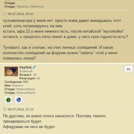
Откуда:
Откуда:
Украина, Никополь
09.07.2014, 05:41
С
пульвелезатора у меня нет. просто жаба давит выкидывать этот
о
о
клей, хоть потренеруюсь на нем.
б
кстати, афа 22 у меня немного есть, после китайской "мухобойки"
щ
е
остался, с прошлого лета лежит в доме, у него срок годности есть?
н
и
е
Туповато, как я считаю, на счет личных сообщений. И какое
#
количество сообщений на форуме нужно "набить" чтоб у меня
9
появилась личка?
КирNsk
Отв
Бывалый
Возраст:
45
Репутация:
43
Сообщения:
585
Имя:
Кирилл
Откуда:
Новосибирск
Откуда:
Новосибирск
ICQ
Сайт
09.07.2014, 07:12
С
По другому, он ровно плохо наносится. Поэтому тяжело
о
о
тренироваться будет.
б
Афедумаю ни чего не будет.
щ
е
н