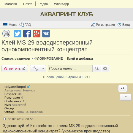
Магазин
Почта
Радио
WhatsApp
АКВАПРИНТ КЛУБ
Меню
FAQ
Регистрация
Вход
Клей MS-29 вододисперсионный
однокомпонентный концентрат
Список разделов
ФЛОКИРОВАНИЕ
Клей и добавки
Ответить
11 сообщений • Страница 1 из 1
tolyannikopol
Ответи
Автор темы, Новичок
Возраст:
36
−
Репутация:
0
Сообщения:
16
Имя:
Анатолий
Откуда:
Откуда:
Украина, Никополь
08.07.2014, 08:58
С
Здравствуйте! Кто работал с клеем MS-29 вододисперсионный
о
о
однокомпонентный концентрат? (украинское производство)
б