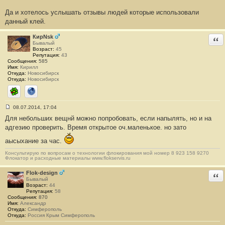
Да и хотелось услышать отзывы людей которые использовали
данный клей.
КирNsk
Отв
Бывалый
Возраст:
45
Репутация:
43
Сообщения:
585
Имя:
Кирилл
Откуда:
Новосибирск
Откуда:
Новосибирск
ICQ
Сайт
08.07.2014, 17:04
С
Для небольших вещнй можно попробовать, если напылять, но и на
о
о
адгезию проверить. Время открытое оч.маленькое. но зато
б
щ
аысыхание за час.
е
н
Консультирую по вопросам о технологии флокирования мой номер 8 923 158 9270
и
Флокатор и расходные материалы www.flokservis.ru
е
#
2
Flok-design
Отв
Бывалый
Возраст:
44
Репутация:
58
Сообщения:
870
Имя:
Александр
Откуда:
Симферополь
Откуда:
Россия Крым Симферополь