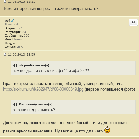
11.06.2013, 13:11
С
Тоже интересный вопрос - а зачем подкрашивать?
о
о
б
щ
pvf
Отв
е
Бывалый
н
Возраст:
44
и
Репутация:
23
е
Сообщения:
306
#
Имя:
Павел
1
Откуда:
1
Откуда:
28ru
11.06.2013, 13:55
С
о
о
stepanlis писал(а):
б
чем подкрашивать клей афа 11 и афа 22??
щ
е
н
Брал в строительном магазине, обычный, универсальный, типа
и
е
http://sk-kum.ru/d/282947/d/00-00000349.jpg
(первое попавшееся фото)
#
1
2
Karbonariy писал(а):
а зачем подкрашивать?
Допустим подложка светлая, а флок чёрный... или для контроля
равномерности нанесения. Ну мож еще кто для чего