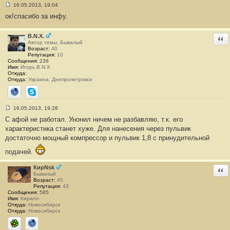
16.05.2013, 19:04
С
ок!спасибо за инфу.
о
о
б
щ
B.N.X.
Отв
е
Автор темы, Бывалый
н
Возраст:
40
и
Репутация:
10
е
Сообщения:
238
#
Имя:
Игорь B.N.X
7
Откуда:
Откуда:
Украина, Днепропетровск
Сайт
Skype
16.05.2013, 19:28
С
С афой не работал. Унонил ничем не разбавляю, т.к. его
о
о
характеристика станет хуже. Для нанесения через пульвик
б
достаточно мощный компрессор и пульвик 1,8 с принудительной
щ
е
н
подачей.
и
е
КирNsk
Отв
#
Бывалый
8
Возраст:
45
Репутация:
43
Сообщения:
585
Имя:
Кирилл
Откуда:
Новосибирск
Откуда:
Новосибирск