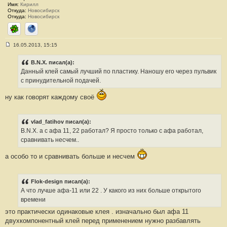
Имя:
Кирилл
Откуда:
Новосибирск
Откуда:
Новосибирск
ICQ
Сайт
16.05.2013, 15:15
С
о
о
B.N.X. писал(а):
б
Данный клей самый лучший по пластику. Наношу его через пульвик
щ
е
с принудительной подачей.
н
и
ну как говорят каждому своё
е
#
6
vlad_fatihov писал(а):
B.N.X. а с афа 11, 22 работал? Я просто только с афа работал,
сравнивать несчем..
а особо то и сравнивать больше и несчем
Flok-design писал(а):
А что лучше афа-11 или 22 . У какого из них больше открытого
времени
это практически одинаковые клея . изначально был афа 11
двухкомпонентный клей перед применением нужно разбавлять