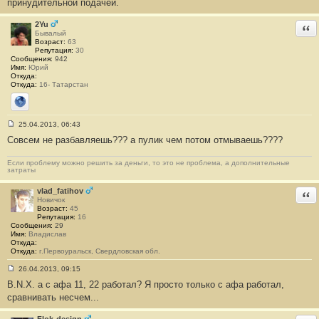
принудительной подачей.
б
щ
е
2Yu
Отв
н
Бывалый
и
Возраст:
63
е
Репутация:
30
#
Сообщения:
942
1
Имя:
Юрий
Откуда:
Откуда:
16- Татарстан
Сайт
25.04.2013, 06:43
С
Совсем не разбавляешь??? а пулик чем потом отмываешь????
о
о
б
Если проблему можно решить за деньги, то это не проблема, а дополнительные
щ
затраты
е
н
и
vlad_fatihov
Отв
е
Новичок
#
Возраст:
45
2
Репутация:
16
Сообщения:
29
Имя:
Владислав
Откуда:
Откуда:
г.Первоуральск, Свердловская обл.
26.04.2013, 09:15
С
B.N.X. а с афа 11, 22 работал? Я просто только с афа работал,
о
о
сравнивать несчем...
б
щ
е