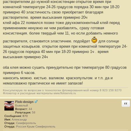
растворителем до нужной консистенции открытое время при
комнатной температуре 24-26 градусов порядка 30 мин при 18-20
примерно 40 эластичность свою приобретает благодаря
растворителю. время высыхания примерно 20ч
клей афа 22 появился позже тоже двухкомпонентный клей перед
применением ненужно ни чем разбавлять, сразу готовая
консистенция. более твердый чем 11, но если добавить немного
растворителя, становится эластичнее. подойдет
для солнце
защитных козырьков. открытое время при комнатной температуре 24-
26 градусов порядка 40 мин при 18-20 примерно 1ч . время
высыхания примерно 24ч
оба клея можно сушить принудительно при температуре 80 градусов
примерно 6 часов.
наносить можно. кистью. валиком. краскопультом. и т.п. да и
немаловажно практически не имеет запахов!
Консультирую по вопросам о технологии флокирования мой номер 8 923 158 9270
Флокатор и расходные материалы www.flokservis.ru
Flok-design
Отв
Бывалый
Возраст:
44
Репутация:
58
Сообщения:
870
Имя:
Александр
Откуда:
Симферополь
Откуда:
Россия Крым Симферополь