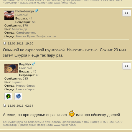
е
Флокатор и расходные материалы www.flokservis.ru
н
и
Flok-design
Отв
е
Бывалый
#
Возраст:
44
1
Репутация:
58
6
Сообщения:
870
Имя:
Александр
Откуда:
Симферополь
Откуда:
Россия Крым Симферополь
12.06.2013, 19:26
С
Обычной не акриловой грунтовкой. Наносить кистью. Сохнит 20 мин
о
о
затем шкурка и еще так пару раз.
б
щ
е
КирNsk
Отв
н
Бывалый
и
Возраст:
45
е
Репутация:
43
#
Сообщения:
585
1
Имя:
Кирилл
7
Откуда:
Новосибирск
Откуда:
Новосибирск
ICQ
Сайт
13.06.2013, 02:54
С
о
А если, он про сиденье спрашивает
или про обшивку дверей.
о
б
Консультирую по вопросам о технологии флокирования мой номер 8 923 158 9270
щ
Флокатор и расходные материалы www.flokservis.ru
е
н