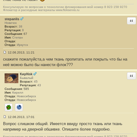
и
е
Консультирую по вопросам о технологии флокирования мой номер 8 923 158 9270
#
Флокатор и расходные материалы www.flokservis.ru
1
4
stepanlis
Отв
Новичок
Возраст:
38
Репутация:
8
Сообщения:
67
Имя:
Степан
Откуда:
Откуда:
Иркутск
12.06.2013, 11:21
С
скажите пожалуйста,а чем ткань пропитать или покрыть что бы на
о
о
неё можно было бы нанести флок???
б
щ
е
КирNsk
Отв
н
Бывалый
и
Возраст:
45
е
Репутация:
43
#
Сообщения:
585
1
Имя:
Кирилл
5
Откуда:
Новосибирск
Откуда:
Новосибирск
ICQ
Сайт
12.06.2013, 17:01
С
Вопрос слишком общий. Имеется ввиду просто ткань или ткань
о
о
например на дверной обшивке. Опишите более подробно.
б
щ
Консультирую по вопросам о технологии флокирования мой номер 8 923 158 9270