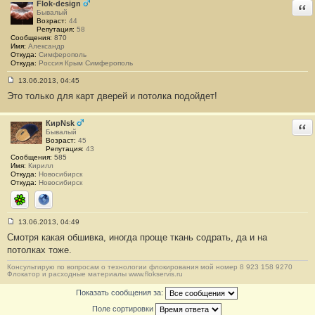
и
Flok-design
Отв
е
Бывалый
#
Возраст:
44
1
Репутация:
58
8
Сообщения:
870
Имя:
Александр
Откуда:
Симферополь
Откуда:
Россия Крым Симферополь
13.06.2013, 04:45
С
Это только для карт дверей и потолка подойдет!
о
о
б
щ
КирNsk
Отв
е
Бывалый
н
Возраст:
45
и
Репутация:
43
е
Сообщения:
585
#
Имя:
Кирилл
1
Откуда:
Новосибирск
9
Откуда:
Новосибирск
ICQ
Сайт
13.06.2013, 04:49
С
Смотря какая обшивка, иногда проще ткань содрать, да и на
о
о
потолках тоже.
б
щ
Консультирую по вопросам о технологии флокирования мой номер 8 923 158 9270
е
Флокатор и расходные материалы www.flokservis.ru
н
и
Показать сообщения за:
е
#
Поле сортировки
2