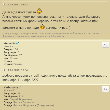
ICQ
Сайт
17.05.2013, 02:42
С
о
Да всегда пожалуйста
о
б
А мне через пулек не понравилось, пылит сильно, для большого
щ
тиража сложных форм хорошо, а так по мне проще кивтью или
е
н
валиком и мыть не надо
выкинул и все:-)
и
е
#
Консультирую по вопросам о технологии флокирования мой номер 8 923 158 9270
Флокатор и расходные материалы www.flokservis.ru
9
stepanlis
Отв
Новичок
Возраст:
38
Репутация:
8
Сообщения:
67
Имя:
Степан
Откуда:
Откуда:
Иркутск
11.06.2013, 13:04
С
доброго времени суток!! подскажите пожалуйста а чем подкрашивать
о
о
клей афа 11 и афа 22??
б
щ
е
Karbonariy
Отв
н
Бывалый
и
Репутация:
19
е
Сообщения:
211
#
Имя:
Сергей Борисович
1
Откуда:
Россия.Пятигорск
0
Откуда:
Россия, Георгиевск (Ставрополье)