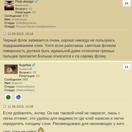
Flok-design
Отв
Бывалый
Возраст:
44
Репутация:
58
Сообщения:
870
Имя:
Александр
Откуда:
Симферополь
Откуда:
Россия Крым Симферополь
11.06.2013, 15:18
С
Черный флок забивается очень хорошо никогда не пользуюсь
о
о
подкрашиванием клея. Хотя если работаешь светлым флоком
б
поверхность должна быть идеальной,даже отпечатки грязных
щ
е
пальцев просветит.Больше относится к св.серому флоку.
н
и
е
КирNsk
Отв
#
Бывалый
1
Возраст:
45
3
Репутация:
43
Сообщения:
585
Имя:
Кирилл
Откуда:
Новосибирск
Откуда:
Новосибирск
ICQ
Сайт
11.06.2013, 15:38
С
Если добовлять, колер. Он как таковой клей не закрасит, лишь с
о
о
легка оттенит, это удобно для видимости где клей нанесен и легче
б
опредилить толщину слоя. Рекомендовано для начинающих у кого
щ
е
н
глас пока не набит