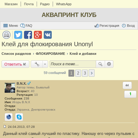
Магазин
Почта
Радио
WhatsApp
АКВАПРИНТ КЛУБ
Меню
FAQ
Регистрация
Вход
Клей для флокирования Unonyl
Список разделов
ФЛОКИРОВАНИЕ
Клей и добавки
Ответить
1
2
3
59 сообщений
B.N.X.
Ответи
Автор темы, Бывалый
Возраст:
40
1
Репутация:
10
Сообщения:
238
Имя:
Игорь B.N.X
Откуда:
Откуда:
Украина, Днепропетровск
Сайт
Skype
24.04.2013, 07:28
С
Данный клей самый лучший по пластику. Наношу его через пульвик с
о
о