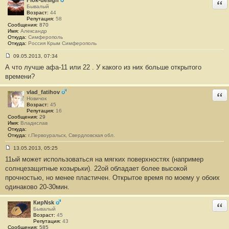
Flok-design
Отв
н
Бывалый
и
Возраст:
44
е
Репутация:
58
#
Сообщения:
870
3
Имя:
Александр
Откуда:
Симферополь
Откуда:
Россия Крым Симферополь
09.05.2013, 07:34
С
А что лучше афа-11 или 22 . У какого из них больше открытого
о
о
времени?
б
щ
е
vlad_fatihov
Отв
н
Новичок
и
Возраст:
45
е
Репутация:
16
#
Сообщения:
29
4
Имя:
Владислав
Откуда:
Откуда:
г.Первоуральск, Свердловская обл.
13.05.2013, 05:25
С
11ый может использоваться на мягких поверхностях (например
о
о
солнцезащитные козырьки). 22ой обладает более высокой
б
прочностью, но менее пластичен. Открытое время по моему у обоих
щ
е
одинаково 20-30мин.
н
и
е
КирNsk
Отв
#
Бывалый
5
Возраст:
45
Репутация:
43
Сообщения:
585