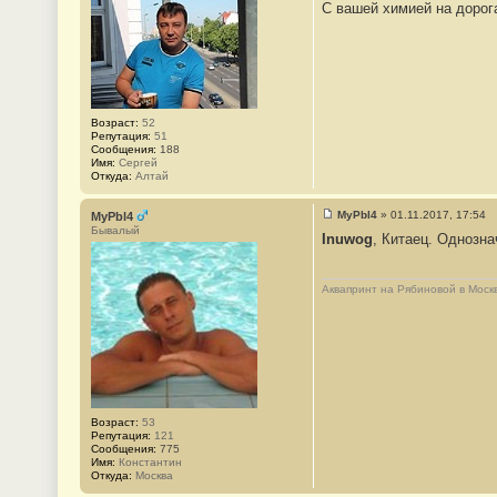
1
С вашей химией на дорог
о
б
щ
е
н
и
е
#
2
Возраст:
52
Репутация:
51
Сообщения:
188
Имя:
Сергей
Откуда:
Алтай
MyPbl4
»
01.11.2017, 17:54
MyPbl4
С
Бывалый
Inuwog
, Китаец. Однозна
о
о
б
щ
Аквапринт на Рябиновой в Моск
е
н
и
е
#
3
Возраст:
53
Репутация:
121
Сообщения:
775
Имя:
Константин
Откуда:
Москва