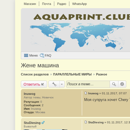
Магазин
Почта
Радио
WhatsApp
Меню
FAQ
Жене машина
Список разделов
ПАРАЛЛЕЛЬНЫЕ МИРЫ
Разное
Ответить
Inuwog
»
01.11.2017, 07:07
Inuwog
С
Автор темы, Новичок
Моя супруга хочет Chery 
о
Репутация:
0
о
Сообщения:
2
б
Имя:
Inuwog
щ
Откуда:
Москва
е
н
и
StuDiesing
»
01.11.2017, 12:
StuDiesing
е
С
Бывалый
#
о