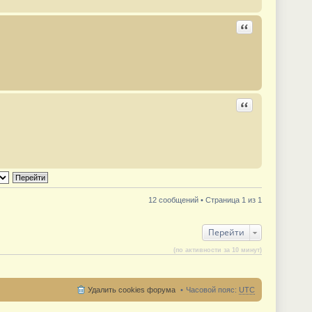
Ответить с цита
Ответить с цита
12 сообщений • Страница 1 из 1
Перейти
(по активности за 10 минут)
Удалить cookies форума
Часовой пояс:
UTC