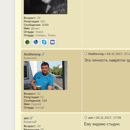
и
е
#
6
Возраст:
39
Репутация:
481
Сообщения:
2099
Имя:
Денис
Откуда:
Томск
Откуда:
Сибирь, Томск
ICQ
Сайт
Skype
ВКонтакте
StuDiesing
»
04.11.2017, 17:
StuDiesing
С
Бывалый
Эта личность наврятли з
о
о
б
щ
е
н
и
е
#
7
Возраст:
52
Репутация:
51
Сообщения:
188
Имя:
Сергей
Откуда:
Алтай
ant
»
04.11.2017, 17:59
ant
С
Бывалый
Ему видимо стыдно.
о
Возраст:
43
о
Репутация:
28