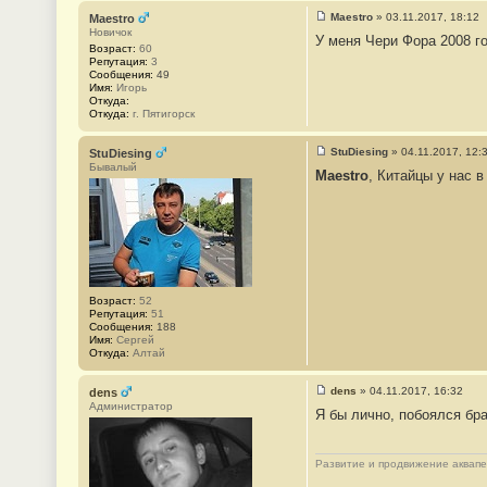
Maestro
»
03.11.2017, 18:12
Maestro
С
Новичок
У меня Чери Фора 2008 го
о
Возраст:
60
о
Репутация:
3
б
Сообщения:
49
щ
Имя:
Игорь
е
Откуда:
н
Откуда:
г. Пятигорск
и
е
#
StuDiesing
»
04.11.2017, 12:
StuDiesing
4
С
Бывалый
Maestro
, Китайцы у нас в
о
о
б
щ
е
н
и
е
#
5
Возраст:
52
Репутация:
51
Сообщения:
188
Имя:
Сергей
Откуда:
Алтай
dens
»
04.11.2017, 16:32
dens
С
Администратор
Я бы лично, побоялся бра
о
о
б
щ
Развитие и продвижение аквап
е
н