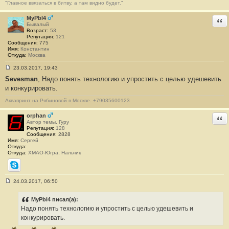
"Главное ввязаться в битву, а там видно будет."
щ
е
н
MyPbl4
Отв
и
Бывалый
е
Возраст:
53
#
Репутация:
121
2
Сообщения:
775
4
Имя:
Константин
Откуда:
Москва
23.03.2017, 19:43
С
Sevesman
, Надо понять технологию и упростить с целью удешевить
о
о
и конкурировать.
б
щ
Аквапринт на Рябиновой в Москве. +79035600123
е
н
и
orphan
Отв
е
Автор темы, Гуру
#
Репутация:
128
2
Сообщения:
2828
5
Имя:
Сергей
Откуда:
Откуда:
ХМАО-Югра, Нальчик
Skype
24.03.2017, 06:50
С
о
о
MyPbl4 писал(а):
б
Надо понять технологию и упростить с целью удешевить и
щ
е
конкурировать.
н
и