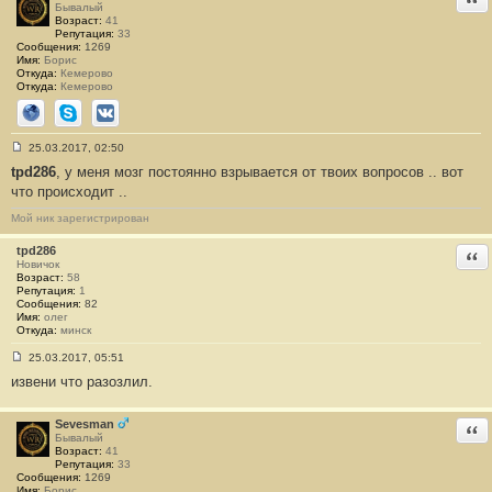
#
Бывалый
3
Возраст:
41
4
Репутация:
33
Сообщения:
1269
Имя:
Борис
Откуда:
Кемерово
Откуда:
Кемерово
Сайт
Skype
ВКонтакте
25.03.2017, 02:50
С
tpd286
, у меня мозг постоянно взрывается от твоих вопросов .. вот
о
о
что происходит ..
б
щ
Мой ник зарегистрирован
е
н
tpd286
и
Отв
е
Новичок
#
Возраст:
58
3
Репутация:
1
5
Сообщения:
82
Имя:
олег
Откуда:
минск
25.03.2017, 05:51
С
извени что разозлил.
о
о
б
щ
Sevesman
Отв
е
Бывалый
н
Возраст:
41
и
Репутация:
33
е
Сообщения:
1269
#
Имя:
Борис