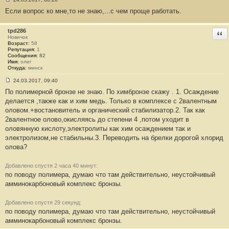
С
Если вопрос ко мне,то не знаю,...с чем проще работать.
о
о
б
щ
tpd286
Отв
е
Новичок
н
Возраст:
58
и
Репутация:
1
е
Сообщения:
82
#
Имя:
олег
3
Откуда:
минск
1
24.03.2017, 09:40
С
По полимерной бронзе не знаю. По химбронзе скажу . 1. Осаждение
о
о
делается ,также как и хим медь. Только в комплексе с 2валентным
б
оловом.+востановитель и органический стабилизатор.2. Так как
щ
е
2валентное олово,окисляясь до степени 4 ,потом уходит в
н
оловянную кислоту,электролиты как хим осаждением так и
и
е
электролизом,не стабильны.3. Переводить на брелки дорогой хлорид
#
олова?
3
2
Добавлено спустя 2 часа 40 минут:
по поводу полимера, думаю что там действительно, неустойчивый
амминокарбоновый комплекс бронзы.
Добавлено спустя 29 секунд:
по поводу полимера, думаю что там действительно, неустойчивый
амминокарбоновый комплекс бронзы.