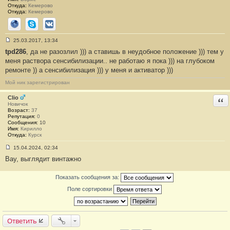
3
Откуда:
Кемерово
6
Откуда:
Кемерово
Сайт
Skype
ВКонтакте
25.03.2017, 13:34
С
tpd286
, да не разозлил ))) а ставишь в неудобное положение ))) тем у
о
о
меня раствора сенсибилизации.. не работаю я пока ))) на глубоком
б
ремонте )) а сенсибилизация ))) у меня и активатор )))
щ
е
н
Мой ник зарегистрирован
и
е
Clio
Отв
#
Новичок
3
Возраст:
37
7
Репутация:
0
Сообщения:
10
Имя:
Кирилло
Откуда:
Курск
15.04.2024, 02:34
С
Вау, выглядит винтажно
о
о
б
Показать сообщения за:
щ
е
Поле сортировки
н
и
е
#
3
Ответить
8