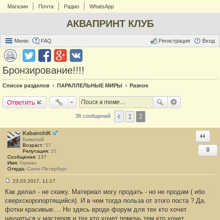
Магазин
Почта
Радио
WhatsApp
АКВАПРИНТ КЛУБ
Меню
FAQ
Регистрация
Вход
Бронзирование!!!!
Список разделов
ПАРАЛЛЕЛЬНЫЕ МИРЫ
Разное
Ответить
1
2
38 сообщений
KabanchiK
Ответи
Бывалый
Возраст:
57
0
Репутация:
10
Сообщения:
137
Имя:
Герман
Откуда:
Санкт-Петербург
23.03.2017, 11:17
С
Как делал - не скажу. Материал могу продать - но не продам ( ибо
о
о
сверхскоропортящийся). И в чем тогда польза от этого поста ? Да,
б
фотки красивые.... Но здесь вроде форум для тех кто хочет
щ
е
научиться у мастеров и тех кто хочет помочь тем кто хочет