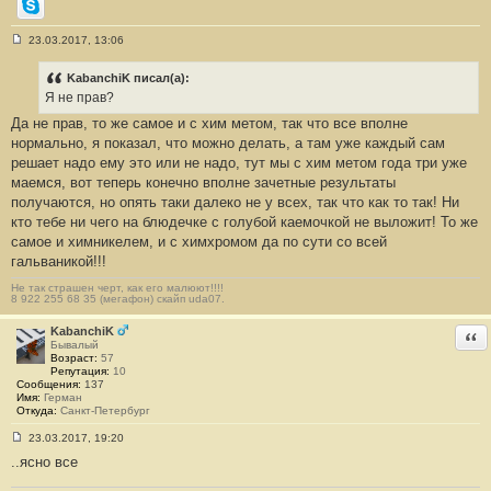
Skype
23.03.2017, 13:06
С
о
о
KabanchiK писал(а):
б
Я не прав?
щ
е
Да не прав, то же самое и с хим метом, так что все вполне
н
нормально, я показал, что можно делать, а там уже каждый сам
и
е
решает надо ему это или не надо, тут мы с хим метом года три уже
#
маемся, вот теперь конечно вполне зачетные результаты
2
3
получаются, но опять таки далеко не у всех, так что как то так! Ни
кто тебе ни чего на блюдечке с голубой каемочкой не выложит! То же
самое и химникелем, и с химхромом да по сути со всей
гальваникой!!!
Не так страшен черт, как его малюют!!!!
8 922 255 68 35 (мегафон) скайп uda07.
KabanchiK
Отв
Бывалый
Возраст:
57
Репутация:
10
Сообщения:
137
Имя:
Герман
Откуда:
Санкт-Петербург
23.03.2017, 19:20
С
..ясно все
о
о
б