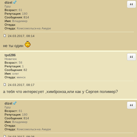
н
dizel
Отв
и
Гуру
е
Возраст:
61
#
Репутация:
180
2
Сообщения:
814
8
Имя:
Владимир
Откуда:
Откуда:
Комсомольск-на Амуре
24.03.2017, 08:14
С
о
не ты один
о
б
щ
tpd286
Отв
е
Новичок
н
Возраст:
58
и
Репутация:
1
е
Сообщения:
82
#
Имя:
олег
2
Откуда:
минск
9
24.03.2017, 08:17
С
а тебя что интересует ,химбронза,или как у Сергея полимер?
о
о
б
щ
dizel
Отв
е
Гуру
н
Возраст:
61
и
Репутация:
180
е
Сообщения:
814
#
Имя:
Владимир
3
Откуда:
0
Откуда:
Комсомольск-на Амуре
24.03.2017, 08:26