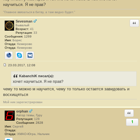
н
научиться. Я не прав?
и
е
#
"Главное ввязаться в битву, а там видно будет."
2
1
Sevesman
Отв
Бывалый
Возраст:
41
Репутация:
33
Сообщения:
1269
Имя:
Борис
Откуда:
Кемерово
Откуда:
Кемерово
Сайт
Skype
ВКонтакте
23.03.2017, 12:08
С
о
о
KabanchiK писал(а):
б
хочет научиться. Я не прав?
щ
е
чему то можно м научится, чему то только остается завидовать и
н
восхищяться
и
е
#
Мой ник зарегистрирован
2
2
orphan
Ответи
Автор темы, Гуру
Репутация:
128
1
Сообщения:
2828
Имя:
Сергей
Откуда:
Откуда:
ХМАО-Югра, Нальчик