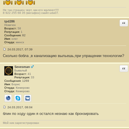
е
#
Не так страшен черт, как его малюют!!!!
2
8 922 255 68 35 (мегафон) скайп uda07.
6
tpd286
Отв
Новичок
Возраст:
58
Репутация:
1
Сообщения:
82
Имя:
олег
Откуда:
минск
24.03.2017, 07:39
С
Сколько бобла ,в канализацию выльешь,при упращении технологии?
о
о
б
щ
Sevesman
Отв
е
Бывалый
н
Возраст:
41
и
Репутация:
33
е
Сообщения:
1269
#
Имя:
Борис
2
Откуда:
Кемерово
7
Откуда:
Кемерово
Сайт
Skype
ВКонтакте
24.03.2017, 08:04
С
блин по ходу один я остался незнаю как бронзировать
о
о
б
Мой ник зарегистрирован
щ
е