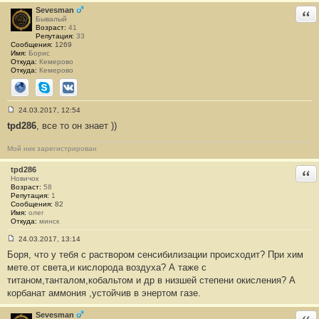
Sevesman
Отв
Бывалый
Возраст:
41
Репутация:
33
Сообщения:
1269
Имя:
Борис
Откуда:
Кемерово
Откуда:
Кемерово
Сайт
Skype
ВКонтакте
24.03.2017, 12:54
С
tpd286
, все то он знает ))
о
о
б
Мой ник зарегистрирован
щ
е
н
tpd286
Отв
и
Новичок
е
Возраст:
58
#
Репутация:
1
3
Сообщения:
82
3
Имя:
олег
Откуда:
минск
24.03.2017, 13:14
С
Боря, что у тебя с раствором сенсибилизации происходит? При хим
о
о
мете.от света,и кислорода воздуха? А таже с
б
титаном,танталом,кобальтом и др в низшей степени окисления? А
щ
е
корбанат аммония ,устойчив в энертом газе.
н
и
е
Sevesman
Отв