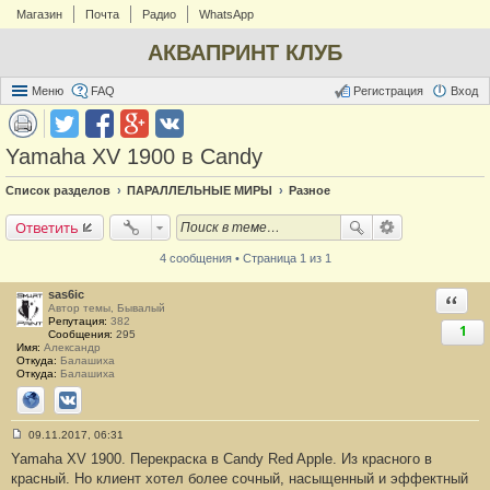
Магазин
Почта
Радио
WhatsApp
АКВАПРИНТ КЛУБ
Меню
FAQ
Регистрация
Вход
Yamaha XV 1900 в Candy
Список разделов
ПАРАЛЛЕЛЬНЫЕ МИРЫ
Разное
Ответить
4 сообщения • Страница 1 из 1
sas6ic
Ответи
Автор темы, Бывалый
Репутация:
382
1
Сообщения:
295
Имя:
Александр
Откуда:
Балашиха
Откуда:
Балашиха
Сайт
ВКонтакте
09.11.2017, 06:31
С
Yamaha XV 1900. Перекраска в Candy Red Apple. Из красного в
о
о
красный. Но клиент хотел более сочный, насыщенный и эффектный
б