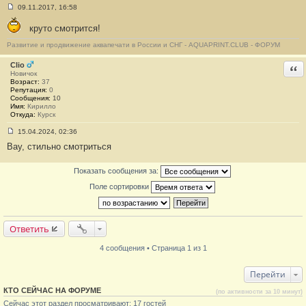
09.11.2017, 16:58
С
о
круто смотрится!
о
б
Развитие и продвижение аквапечати в России и СНГ - AQUAPRINT.CLUB - ФОРУМ
щ
е
н
Clio
Отв
и
Новичок
е
Возраст:
37
#
Репутация:
0
3
Сообщения:
10
Имя:
Кирилло
Откуда:
Курск
15.04.2024, 02:36
С
Вау, стильно смотриться
о
о
б
Показать сообщения за:
щ
е
Поле сортировки
н
и
е
#
4
Ответить
4 сообщения • Страница 1 из 1
Перейти
КТО СЕЙЧАС НА ФОРУМЕ
(по активности за 10 минут)
Сейчас этот раздел просматривают: 17 гостей