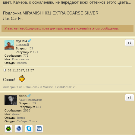
цвет. Камера, к сожалению, не передают всех оттенков этого цвета...
щ
е
н
Подложка MIRAMISHI 031 EXTRA COARSE SILVER
и
е
Лак Car Fit
#
1
У вас нет необходимых прав для просмотра вложений в этом сообщении.
MyPbl4
Отв
Бывалый
Возраст:
53
Репутация:
121
Сообщения:
775
Имя:
Константин
Откуда:
Москва
09.11.2017, 11:57
С
о
Сочно!
о
б
Аквапринт на Рябиновой в Москве. +79035600123
щ
е
н
dens
Отв
и
Администратор
е
Возраст:
39
#
Репутация:
481
2
Сообщения:
2099
Имя:
Денис
Откуда:
Томск
Откуда:
Сибирь, Томск
ICQ
Сайт
Skype
ВКонтакте