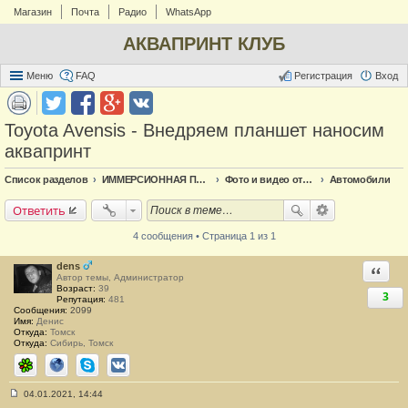
Магазин
Почта
Радио
WhatsApp
АКВАПРИНТ КЛУБ
Меню
FAQ
Регистрация
Вход
Toyota Avensis - Внедряем планшет наносим
аквапринт
Список разделов
ИММЕРСИОННАЯ ПЕЧАТЬ
Фото и видео отчёт по аквапечати
Автомобили
Ответить
4 сообщения • Страница 1 из 1
dens
Ответи
Автор темы, Администратор
Возраст:
39
3
Репутация:
481
Сообщения:
2099
Имя:
Денис
Откуда:
Томск
Откуда:
Сибирь, Томск
ICQ
Сайт
Skype
ВКонтакте
04.01.2021, 14:44
С