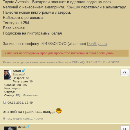
Toyota Avensis - Внедрили планшет и сделали подгонку всех
о
о
мелочей с нанесением аквапринта. Крышку перетянули в алькантару.
б
Нанесли новые пиктограммы лазером.
щ
е
Работаем с регионами.
н
Текстура: i-254
и
е
База черная
#
Подложна на пиктограммы белая
1
Запись по телефону: 891385O2O7O (whatsapp)
DenStyle.ru
У вас нет необходимых прав для просмотра вложений в этом сообщении.
Развитие и продвижение аквапечати в России и СНГ - AQUAPRINT.CLUB - ФОРУМ
Straft
Отв
Бывалый
Возраст:
56
Репутация:
39
Сообщения:
197
Имя:
Керим
Откуда:
Откуда:
РД г Махачкала
09.12.2021, 15:49
С
о
эта плёнка нравилась всегда
о
б
Я несу людям свет!....и звук)
щ
е
н
dens
Отв
и