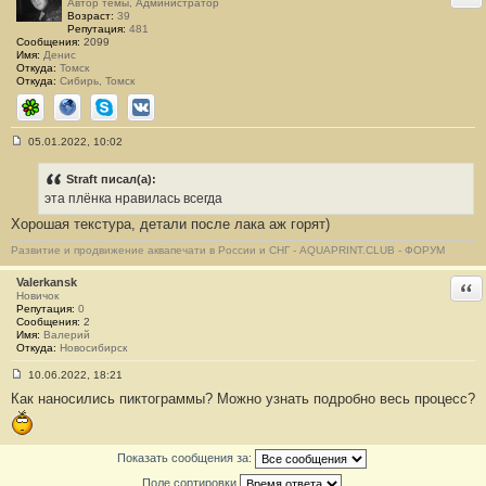
Автор темы, Администратор
е
Возраст:
39
#
Репутация:
481
2
Сообщения:
2099
Имя:
Денис
Откуда:
Томск
Откуда:
Сибирь, Томск
ICQ
Сайт
Skype
ВКонтакте
05.01.2022, 10:02
С
о
о
Straft писал(а):
б
эта плёнка нравилась всегда
щ
е
Хорошая текстура, детали после лака аж горят)
н
и
Развитие и продвижение аквапечати в России и СНГ - AQUAPRINT.CLUB - ФОРУМ
е
#
3
Valerkansk
Отв
Новичок
Репутация:
0
Сообщения:
2
Имя:
Валерий
Откуда:
Новосибирск
10.06.2022, 18:21
С
Как наносились пиктограммы? Можно узнать подробно весь процесс?
о
о
б
щ
е
Показать сообщения за:
н
и
Поле сортировки