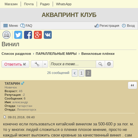
Магазин
Почта
Радио
WhatsApp
АКВАПРИНТ КЛУБ
Меню
FAQ
Регистрация
Вход
Винил
Список разделов
ПАРАЛЛЕЛЬНЫЕ МИРЫ
Виниловые плёнки
Ответить
1
2
26 сообщений
ТАТАРИН
Отв
Новичок
Возраст:
46
Репутация:
-2
Сообщения:
6
Имя:
александр
Откуда:
татарстан
Откуда:
Лениногорск
09.01.2016, 09:40
С
конечно если пользоваться китайский винилом за 500-600 р за пог. м.
о
о
то у многих людей сложиться о пленке плохое мнение, просто не
б
каждый может выложить свои кровные за качественный винил . сам
щ