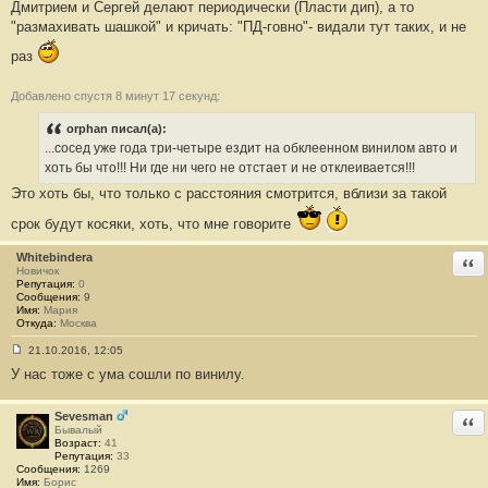
Дмитрием и Сергей делают периодически (Пласти дип), а то
"размахивать шашкой" и кричать: "ПД-говно"- видали тут таких, и не
раз
Добавлено спустя 8 минут 17 секунд:
orphan писал(а):
...сосед уже года три-четыре ездит на обклеенном винилом авто и
хоть бы что!!! Ни где ни чего не отстает и не отклеивается!!!
Это хоть бы, что только с расстояния смотрится, вблизи за такой
срок будут косяки, хоть, что мне говорите
Whitebindera
Отв
Новичок
Репутация:
0
Сообщения:
9
Имя:
Мария
Откуда:
Москва
21.10.2016, 12:05
С
У нас тоже с ума сошли по винилу.
о
о
б
щ
Sevesman
Отв
е
Бывалый
н
Возраст:
41
и
Репутация:
33
е
Сообщения:
1269
#
Имя:
Борис