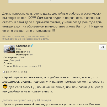
н
и
е
#
Дима, напрасно есть очень да же достойные работы, и эстетически
2
3
выглядят на все 100!!!! Сам такие видел и не раз, есть и спецы так
сказать в этом деле с прямыми руками, у меня сосед уже года три-
четыре ездит на обклеенном винилом авто и хоть бы что!!! Ни где ни
чего не отстает и не отклеивается!!!
Не так страшен черт, как его малюют!!!!
8 922 255 68 35 (мегафон) скайп uda07.
Challenger
Отв
Гуру
Возраст:
55
Репутация:
86
Сообщения:
1593
Имя:
Дмитрий
Откуда:
Откуда:
Набережные Челны, РТ
09.01.2016, 19:53
С
Сергей, при всем уважении, я подобного не встречал, и все , что
о
о
доводилось видеть, подчеркну, и на авто премиум сегмента, сермяга
б
щ
Для себя вижу ПД, но ни как не винил, при чем разница в цене у
е
них двойная и не в пользу винила.
н
и
е
Добавлено спустя 1 минуту 24 секунды:
#
2
Пусть поразит меня Александр своим искусством, как это Михаил с
4