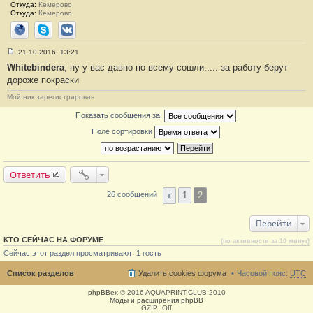
2
Откуда:
Кемерово
5
Откуда:
Кемерово
Сайт
Skype
ВКонтакте
21.10.2016, 13:21
С
Whitebindera
, ну у вас давно по всему сошли..... за работу берут
о
о
дороже покраски
б
щ
Мой ник зарегистрирован
е
н
Показать сообщения за:
и
е
Поле сортировки
#
2
6
Ответить
1
2
26 сообщений
Перейти
КТО СЕЙЧАС НА ФОРУМЕ
(по активности за 10 минут)
Сейчас этот раздел просматривают: 1 гость
Список разделов
Удалить cookies форума
Часовой пояс:
UTC
phpBBex
© 2016 AQUAPRINT.CLUB 2010
Моды и расширения phpBB
GZIP: Off