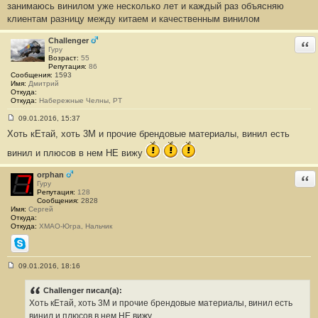
е
занимаюсь винилом уже несколько лет и каждый раз объясняю
н
клиентам разницу между китаем и качественным винилом
и
е
#
Challenger
Отв
2
Гуру
1
Возраст:
55
Репутация:
86
Сообщения:
1593
Имя:
Дмитрий
Откуда:
Откуда:
Набережные Челны, РТ
09.01.2016, 15:37
С
Хоть кЕтай, хоть 3М и прочие брендовые материалы, винил есть
о
о
б
винил и плюсов в нем НЕ вижу
щ
е
orphan
Отв
н
Гуру
и
Репутация:
128
е
Сообщения:
2828
#
Имя:
Сергей
2
Откуда:
2
Откуда:
ХМАО-Югра, Нальчик
Skype
09.01.2016, 18:16
С
о
о
Challenger писал(а):
б
Хоть кЕтай, хоть 3М и прочие брендовые материалы, винил есть
щ
е
винил и плюсов в нем НЕ вижу