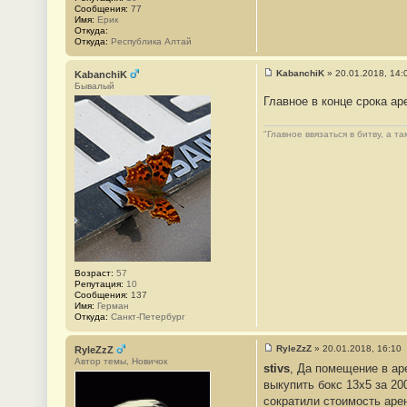
б
Сообщения:
77
щ
Имя:
Ерик
е
Откуда:
н
Откуда:
Республика Алтай
и
е
#
KabanchiK
»
20.01.2018, 14:
KabanchiK
5
С
Бывалый
о
Главное в конце срока а
о
б
щ
"Главное ввязаться в битву, а та
е
н
и
е
#
6
Возраст:
57
Репутация:
10
Сообщения:
137
Имя:
Герман
Откуда:
Санкт-Петербург
RyleZzZ
»
20.01.2018, 16:10
RyleZzZ
С
Автор темы, Новичок
stivs
, Да помещение в ар
о
о
выкупить бокс 13х5 за 20
б
сократили стоимость аре
щ