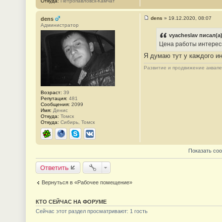
Откуда:
Петропавловск-Камчат
е
н
и
dens
»
19.12.2020, 08:07
dens
е
С
Администратор
#
о
9
о
vyacheslav писал(а)
б
Цена работы интерес
щ
е
Я думаю тут у каждого и
н
и
Развитие и продвижение аквап
е
#
1
0
Возраст:
39
Репутация:
481
Сообщения:
2099
Имя:
Денис
Откуда:
Томск
Откуда:
Сибирь, Томск
ICQ
Сайт
Skype
ВКонтакте
Показать со
Ответить
Вернуться в «Рабочее помещение»
КТО СЕЙЧАС НА ФОРУМЕ
Сейчас этот раздел просматривают: 1 гость