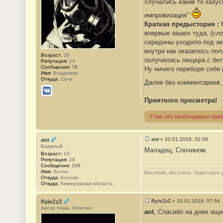
случались какие то казу
1
импровизация"
Краткая предыстория :
К
впервые зашел туда, (сл
середины уходило под зе
внутри как оказалось пол
Возраст:
36
получилась пещера с бет
Репутация:
14
Сообщения:
78
Ну ничего переборя себя
Имя:
Владимир
Откуда:
Сочи
Далее без комментариев,
ВКонтакте
Приятного просмотра!
У вас нет необходимых прав
ant
»
20.01.2018, 02:59
ant
С
Бывалый
Маладец. Спочином.
о
Возраст:
43
о
Репутация:
28
б
Сообщения:
336
щ
Имя:
Антон
Век живи, век учись. Один хрен
е
Откуда:
Белово
н
Откуда:
Кемеровская область
и
е
#
RyleZzZ
»
20.01.2018, 07:54
RyleZzZ
2
С
Автор темы, Новичок
ant
, Спасибо на днях еще
о
о