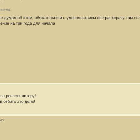
секунд:
е думал об этом, обязательно и с удовольствием все расхерачу там ес
ение на три года для начала
на,респект автору!
в,отбить это дело!
:43