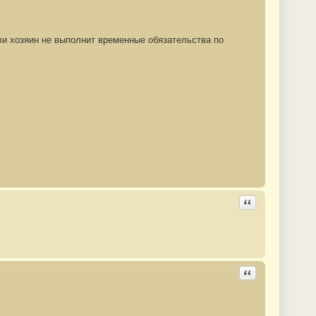
ли хозяин не выполнит временные обязательства по
Ответить с цита
Ответить с цита