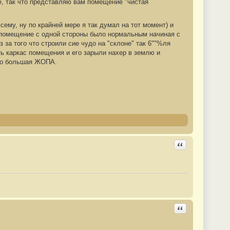
е, так что представляю вам помещение "чистая
ему, ну по крайней мере я так думал на тот момент) и
о помещение с одной стороны было нормальным начиная с
а того что строили сие чудо на "склоне" так 6""%ля
сть каркас помещения и его зарыли нахер в землю и
ько большая ЖОПА.
Ответить с цита
Ответить с цита