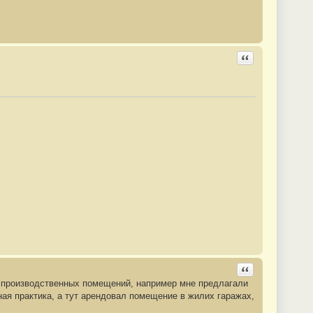
Ответить с цита
Ответить с цита
ы производственных помещений, например мне предлагали
чная практика, а тут арендовал помещение в жилих гаражах,