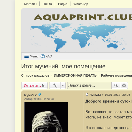
Магазин
Почта
Радио
WhatsApp
Меню
FAQ
Итог мучений, мое помещение
Список разделов
ИММЕРСИОННАЯ ПЕЧАТЬ
Рабочее помещени
Ответить
RyleZzZ
»
19.01.2018, 20:05
RyleZzZ
С
Автор темы, Новичок
Доброго времени суток
о
о
б
Вот наконец то настал мо
щ
е
итоге, не знаю, может кто
н
и
е
Я к сожалению до конца п
#