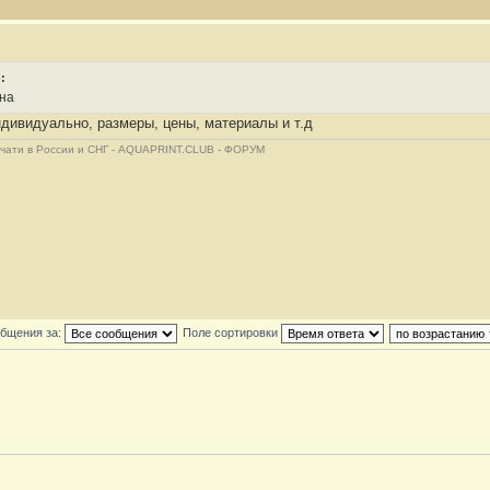
:
на
ндивидуально, размеры, цены, материалы и т.д
ечати в России и СНГ - AQUAPRINT.CLUB - ФОРУМ
общения за:
Поле сортировки