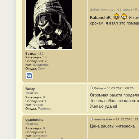
е
н
и
Добавлено спустя 1 минуту 8 
е
#
KabanchiK
,
Я тож
7
срокам, я взял это помещ
Возраст:
36
Репутация:
14
Сообщения:
78
Имя:
Владимир
Откуда:
Сочи
ВКонтакте
Beluy
»
06.05.2020, 08:20
Beluy
С
Новичок
Огромная работа продела
о
Репутация:
0
о
Теперь побольше клиенто
Сообщения:
1
б
Имя:
Федор
Желаю удачи!
щ
Откуда:
Терновка
е
н
и
vyacheslav
»
17.12.2020, 23
vyacheslav
е
С
Новичок
#
Цена работы интересна
о
Репутация:
0
8
о
Сообщения:
1
б
Имя:
Вячеслав
щ