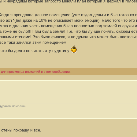
сы и неурядицы которые запросто меняли план который я держал в голов
огда я арендовал данное помещение (уже отдал деньги и был готов ко вс
ово ахY*()ел даже на 10% не описывает моих эмоций), мало того что эт
млю и дальняя часть помещения была полностью под землей снаружи из з
а тоже не было!!!! Там была земля! Т.е. что бы лучше понять, скажем е
онными стенами! Это было фиаско, я не думал что может быть настол
 все таки занялся этим помещением!
 что бы долго не читать эту нудятину
 для просмотра вложений в этом сообщении.
 дураком помрёшь.
 стены покрашу и все.