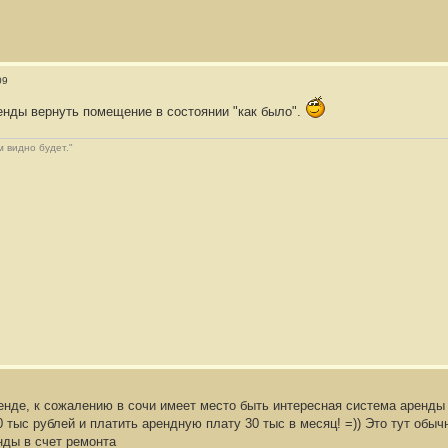
09
ренды вернуть помещение в состоянии "как было".
м видно будет."
енде, к сожалению в сочи имеет место быть интересная система аренд
0 тыс рублей и платить арендную плату 30 тыс в месяц! =)) Это тут обы
нды в счет ремонта