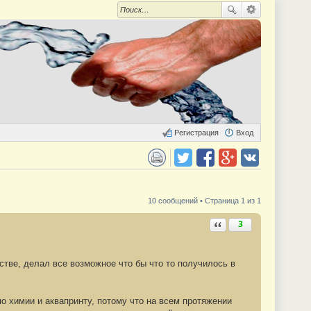
Регистрация
Вход
 для печати
Поделиться в twitter.com
Поделиться в facebook.com
Поделиться в Google Plus
Поделиться в vk.com
10 сообщений • Страница 1 из 1
Ответить с цитатой
3
ьстве, делал все возможное что бы что то получилось в
о химии и аквапринту, потому что на всем протяжении