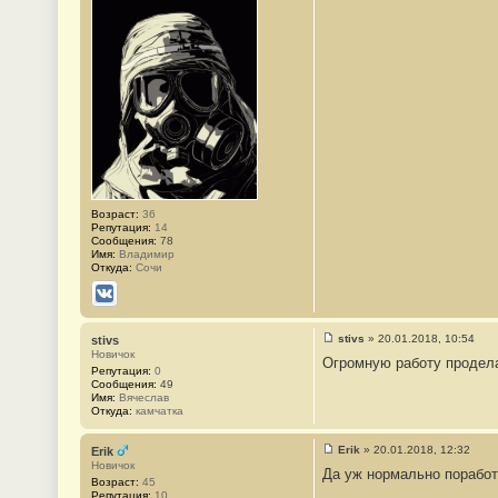
б
щ
е
н
и
е
#
3
Возраст:
36
Репутация:
14
Сообщения:
78
Имя:
Владимир
Откуда:
Сочи
ВКонтакте
stivs
»
20.01.2018, 10:54
stivs
С
Новичок
Огромную работу продела
о
Репутация:
0
о
Сообщения:
49
б
Имя:
Вячеслав
щ
Откуда:
камчатка
е
н
и
Erik
»
20.01.2018, 12:32
Erik
е
С
Новичок
#
Да уж нормально поработ
о
Возраст:
45
4
о
Репутация:
10