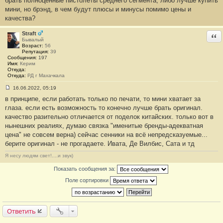
брать полноценные пистолеты среднего сегмента, либо лучше купить
е
мини, но брэнд, в чем будут плюсы и минусы помимо цены и
#
качества?
1
Straft
Отв
Бывалый
Возраст:
56
Репутация:
39
Сообщения:
197
Имя:
Керим
Откуда:
Откуда:
РД г Махачкала
16.06.2022, 05:19
С
в принципе, если работать только по печати, то мини хватает за
о
о
глаза. если есть возможность то конечно лучше брать оригинал.
б
качество разительно отличается от поделок китайских. только вот в
щ
е
нынешних реалиях, думаю связка "именитые бренды-адекватная
н
цена" не совсем верна) сейчас сенники на всё непредсказуемые...
и
е
берите оригинал - не прогадаете. Ивата, Де Вилбис, Сата и тд
#
2
Я несу людям свет!....и звук)
Показать сообщения за:
Поле сортировки
Ответить