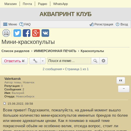
Магазин
Почта
Радио
WhatsApp
АКВАПРИНТ КЛУБ
Меню
FAQ
Регистрация
Вход
Мини-краскопульты
Список разделов
ИММЕРСИОННАЯ ПЕЧАТЬ
Краскопульты
Ответить
2 сообщения • Страница 1 из 1
Valerkansk
Ответи
Автор темы, Новичок
Репутация:
0
−
Сообщения:
2
Имя:
Валерий
Откуда:
Новосибирск
15.06.2022, 09:58
С
Всем привет! Подскажите, пожалуйста, на данный момент вышло
о
о
большое количество мини-краскопультов именитых брендов по более
б
или менее адекватным ценам. Как я понимаю в нашей теме
щ
е
покрасочной объём не особенно велик, отсюда вопрос, стоит ли
н
и