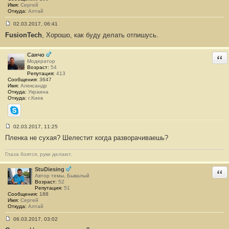
Имя:
Сергей
Откуда:
Алтай
02.03.2017, 06:41
С
FusionTech
, Хорошо, как буду делать отпишусь.
о
о
б
щ
Санчо
Отв
е
Модератор
н
Возраст:
54
и
Репутация:
413
е
Сообщения:
3647
#
Имя:
Александр
1
Откуда:
Украина
1
Откуда:
г.Киев
Skype
02.03.2017, 11:25
С
Пленка не сухая? Шелестит когда разворачиваешь?
о
о
б
Глаза боятся, руки делают.
щ
е
н
StuDiesing
Отв
и
Автор темы, Бывалый
е
Возраст:
52
#
Репутация:
51
1
Сообщения:
188
2
Имя:
Сергей
Откуда:
Алтай
06.03.2017, 03:02
С