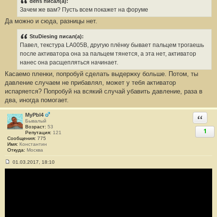
о
dens писал(а):
б
Зачем же вам? Пусть всем покажет на форуме
щ
е
Да можно и сюда, разницы нет.
н
и
е
StuDiesing писал(а):
#
Павел, текстура LA005B, другую плёнку бывает пальцем трогаешь
7
после активатора она за пальцем тянется, а эта нет, активатор
нанес она расщепляться начинает.
Касаемо пленки, попробуй сделать выдержку больше. Потом, ты
давление случаем не прибавлял, может у тебя активатор
испаряется? Попробуй на всякий случай убавить давление, раза в
два, иногда помогает.
MyPbl4
Ответи
Бывалый
Возраст:
53
1
Репутация:
121
Сообщения:
775
Имя:
Константин
Откуда:
Москва
01.03.2017, 18:10
С
о
о
б
щ
е
н
и
е