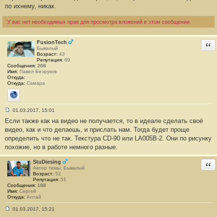
по ихнему, никак.
и
е
#
У вас нет необходимых прав для просмотра вложений в этом сообщении.
1
FusionTech
Отв
Бывалый
Возраст:
43
Репутация:
69
Сообщения:
268
Имя:
Павел Безруков
Откуда:
Откуда:
Самара
Сайт
01.03.2017, 15:01
С
Если также как на видео не получается, то в идеале сделать своё
о
о
видео, как и что делаешь, и прислать нам. Тогда будет проще
б
определить что не так. Текстура CD-90 или LA005B-2. Они по рисунку
щ
е
похожие, но в работе немного разные.
н
и
е
StuDiesing
Отв
#
Автор темы, Бывалый
2
Возраст:
52
Репутация:
51
Сообщения:
188
Имя:
Сергей
Откуда:
Алтай
01.03.2017, 15:21
С