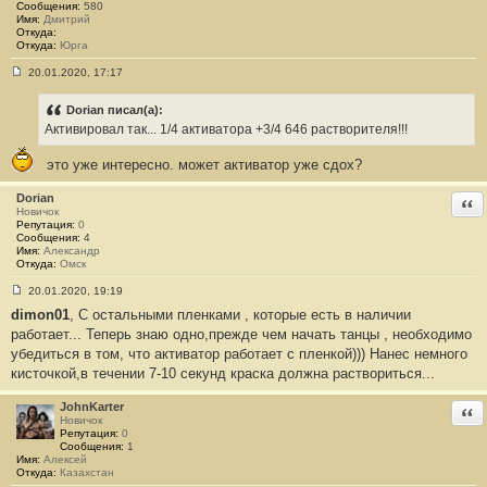
Сообщения:
580
Имя:
Дмитрий
Откуда:
Откуда:
Юрга
20.01.2020, 17:17
С
о
о
Dorian писал(а):
б
Активировал так... 1/4 активатора +3/4 646 растворителя!!!
щ
е
н
это уже интересно. может активатор уже сдох?
и
е
Dorian
Отв
#
Новичок
1
Репутация:
0
5
Сообщения:
4
Имя:
Александр
Откуда:
Омск
20.01.2020, 19:19
С
dimon01
, С остальными пленками , которые есть в наличии
о
о
работает... Теперь знаю одно,прежде чем начать танцы , необходимо
б
убедиться в том, что активатор работает с пленкой))) Нанес немного
щ
е
кисточкой,в течении 7-10 секунд краска должна раствориться...
н
и
е
JohnKarter
Отв
#
Новичок
1
Репутация:
0
6
Сообщения:
1
Имя:
Алексей
Откуда:
Казахстан