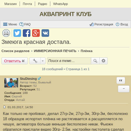
Магазин
Почта
Радио
WhatsApp
АКВАПРИНТ КЛУБ
Меню
FAQ
Регистрация
Вход
Змеюга красная достала.
Список разделов
ИММЕРСИОННАЯ ПЕЧАТЬ
Плёнка
Ответить
18 сообщений • Страница 1 из 1
StuDiesing
Ответи
Автор темы, Бывалый
Возраст:
52
−
Репутация:
51
Сообщения:
188
Имя:
Сергей
Откуда:
Алтай
01.03.2017, 14:50
С
Как только не пробовал, делал 27гр-2м, 27гр-3м, 30гр-3м, бесполезно
о
о
18 образцов испортил плёнка не растягивается а расщепляется по
б
чешуе, активатора больше меньше бесполезно никак. Фьюжн
щ
е
обратился прислали видео 30гр- 2,5м, настройки пистолета сделал
н