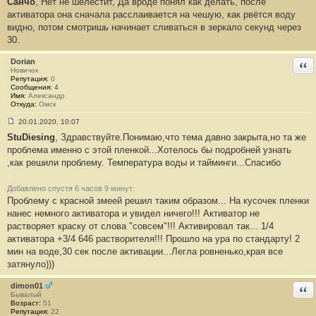
Санчо
, Нет не шелестит, Да вроде понял как делать, после
о
о
активатора она сначала расслаивается на чешую, как рвётся воду
б
видно, потом смотришь начинает сливаться в зеркало секунд через
щ
е
30.
н
и
е
Dorian
Отв
#
Новичок
1
Репутация:
0
3
Сообщения:
4
Имя:
Александр
Откуда:
Омск
20.01.2020, 10:07
С
StuDiesing
, Здравствуйте.Понимаю,что тема давно закрыта,но та же
о
о
проблема именно с этой пленкой...Хотелось бы подробней узнать
б
,как решили проблему. Температура воды и тайминги...Спасибо
щ
е
н
и
Добавлено спустя 6 часов 9 минут:
е
Проблему с красной змеей решил таким образом... На кусочек пленки
#
нанес немного активатора и увидел ничего!!! Активатор не
1
4
растворяет краску от слова "совсем"!!! Активировал так... 1/4
активатора +3/4 646 растворителя!!! Прошло на ура по стандарту! 2
мин на воде,30 сек после активации...Легла ровненько,края все
затянуло)))
dimon01
Отв
Бывалый
Возраст:
51
Репутация:
22