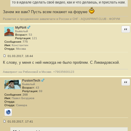
б
то в идеале сделать своё видео, как и что делаешь, и прислать нам.
щ
е
н
Зачем же вам? Пусть всем покажет на форуме
и
е
Развитие и продвижение аквапечати в России и СНГ - AQUAPRINT.CLUB - ФОРУМ
#
5
MyPbl4
Отв
Бывалый
Возраст:
53
Репутация:
121
Сообщения:
775
Имя:
Константин
Откуда:
Москва
01.03.2017, 16:44
С
К слову, у меня с ней никогда не было проблем. С Ликвидовской.
о
о
б
Аквапринт на Рябиновой в Москве. +79035600123
щ
е
н
FusionTech
Отв
и
Бывалый
е
Возраст:
43
#
Репутация:
69
6
Сообщения:
268
Имя:
Павел Безруков
Откуда:
Откуда:
Самара
Сайт
01.03.2017, 17:41
С
о