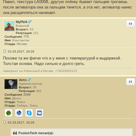
Павел, текстура LA005B, другую плёнку бывает пальцем трогаешь
о
о
после активатора она за пальцем тянется, а эта нет, активатор нанес
б
она расщепляться начинает.
щ
е
н
MyPbl4
Отв
и
Бывалый
е
Возраст:
53
#
Репутация:
121
3
Сообщения:
775
Имя:
Константин
Откуда:
Москва
01.03.2017, 16:26
С
Похоже та же фигня что и у меня с температурой и выдержкой.
о
о
Толстая основа. Надо сильно и долго греть.
б
щ
Аквапринт на Рябиновой в Москве. +79035600123
е
н
и
dens
Отв
е
Администратор
#
Возраст:
39
4
Репутация:
481
Сообщения:
2099
Имя:
Денис
Откуда:
Томск
Откуда:
Сибирь, Томск
ICQ
Сайт
Skype
ВКонтакте
01.03.2017, 16:29
С
о
о
FusionTech писал(а):