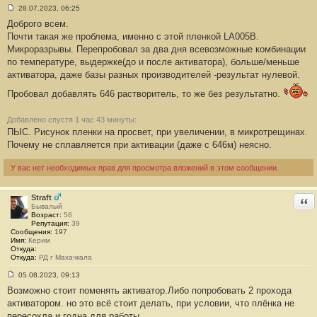
28.07.2023, 06:25
С
Доброго всем.
о
о
Почти такая же проблема, именно с этой пленкой LA005B.
б
Микроразрывы. Перепробовал за два дня всевозможные комбинации
щ
е
по температуре, выдержке(до и после активатора), больше/меньше
н
активатора, даже базы разных производителей -результат нулевой.
и
е
#
Пробовал добавлять 646 растворитель, то же без результатно.
1
7
Добавлено спустя 1 час 43 минуты:
ПЫС. Рисунок пленки на просвет, при увеличении, в микротрещинах.
Почему не сплавляется при активации (даже с 646м) неясно.
У вас нет необходимых прав для просмотра вложений в этом сообщении.
Straft
Отв
Бывалый
Возраст:
56
Репутация:
39
Сообщения:
197
Имя:
Керим
Откуда:
Откуда:
РД г Махачкала
05.08.2023, 09:13
С
Возможно стоит поменять активатор.Либо попробовать 2 прохода
о
о
активатором. но это всё стоит делать, при условии, что плёнка не
б
пересохла и годна для работы.
щ