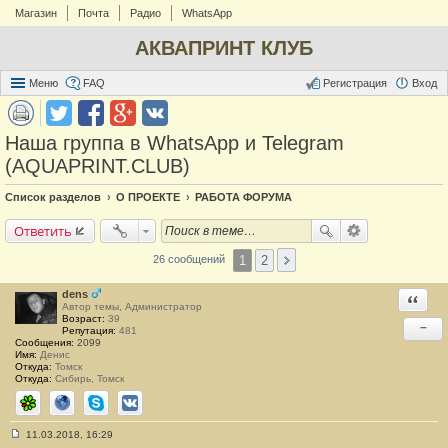
Магазин
Почта
Радио
WhatsApp
АКВАПРИНТ КЛУБ
Меню
FAQ
Регистрация
Вход
Наша группа в WhatsApp и Telegram
(AQUAPRINT.CLUB)
Список разделов
О ПРОЕКТЕ
РАБОТА ФОРУМА
Ответить
1
2
26 сообщений
dens
Ответи
Автор темы, Администратор
Возраст:
39
−
Репутация:
481
Сообщения:
2099
Имя:
Денис
Откуда:
Томск
Откуда:
Сибирь, Томск
ICQ
Сайт
Skype
ВКонтакте
11.03.2018, 16:29
С