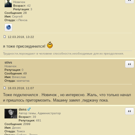
и
Новичок
е
Возраст:
42
#
Репутация:
3
3
Сообщения:
28
Имя:
Cергей
Откуда:
г.Пенза
Сайт
12.03.2018, 13:22
С
о
я тоже присоединился!
о
б
Трудности,порождают в человеке способности,необходимые для их преодоления.
щ
е
н
stivs
Отв
и
Новичок
е
Репутация:
0
#
Сообщения:
49
4
Имя:
Вячеслав
Откуда:
камчатка
16.03.2018, 11:07
С
Тоже подключился . Новичок , но интересно. Жаль, что только начал
о
о
и пришлось притормозить. Машину замял ,пиджачу пока.
б
щ
е
dens
Отв
н
Автор темы, Администратор
и
Возраст:
39
е
Репутация:
481
#
Сообщения:
2099
5
Имя:
Денис
Откуда:
Томск
Откуда:
Сибирь, Томск