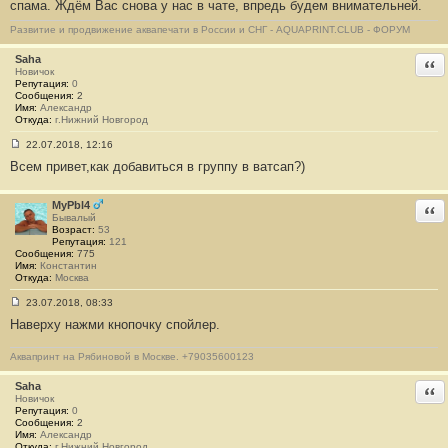
спама. Ждём Вас снова у нас в чате, впредь будем внимательней.
1
3
Развитие и продвижение аквапечати в России и СНГ - AQUAPRINT.CLUB - ФОРУМ
Saha
Отв
Новичок
Репутация:
0
Сообщения:
2
Имя:
Александр
Откуда:
г.Нижний Новгород
22.07.2018, 12:16
С
Всем привет,как добавиться в группу в ватсап?)
о
о
б
щ
MyPbl4
Отв
е
Бывалый
н
Возраст:
53
и
Репутация:
121
е
Сообщения:
775
#
Имя:
Константин
1
Откуда:
Москва
4
23.07.2018, 08:33
С
Наверху нажми кнопочку спойлер.
о
о
б
Аквапринт на Рябиновой в Москве. +79035600123
щ
е
н
Saha
Отв
и
Новичок
е
Репутация:
0
#
Сообщения:
2
1
Имя:
Александр
5
Откуда:
г.Нижний Новгород