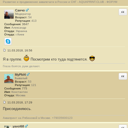
Развитие и продвижение аквапечати в России и СНГ - AQUAPRINT.CLUB - ФОРУМ
Санчо
Отв
Модератор
Возраст:
54
Репутация:
413
Сообщения:
3647
Имя:
Александр
Откуда:
Украина
Откуда:
г.Киев
Skype
11.03.2018, 16:56
С
о
Я в группе.
Посмотрим кто туда подтянется.
о
б
Глаза боятся, руки делают.
щ
е
н
MyPbl4
Отв
и
Бывалый
е
Возраст:
53
#
Репутация:
121
2
Сообщения:
775
Имя:
Константин
Откуда:
Москва
11.03.2018, 17:29
С
Присоединяюсь.
о
о
б
Аквапринт на Рябиновой в Москве. +79035600123
щ
е
н
yavol68
Отв