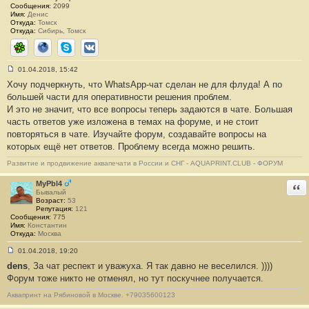
Сообщения:
2099
Имя:
Денис
Откуда:
Томск
Откуда:
Сибирь, Томск
ICQ
Сайт
Skype
ВКонтакте
01.04.2018, 15:42
С
Хочу подчеркнуть, что WhatsApp-чат сделан не для флуда! А по
о
о
большей части для оперативности решения проблем.
б
И это не значит, что все вопросы теперь задаются в чате. Большая
щ
е
часть ответов уже изложена в темах на форуме, и не стоит
н
повторяться в чате. Изучайте форум, создавайте вопросы на
и
е
которых ещё нет ответов. Проблему всегда можно решить.
#
1
Развитие и продвижение аквапечати в России и СНГ - AQUAPRINT.CLUB - ФОРУМ
0
MyPbl4
Отв
Бывалый
Возраст:
53
Репутация:
121
Сообщения:
775
Имя:
Константин
Откуда:
Москва
01.04.2018, 19:20
С
dens
, За чат респект и уважуха. Я так давно не веселился. ))))
о
о
Форум тоже никто не отменял, но тут поскучнее получается.
б
щ
Аквапринт на Рябиновой в Москве. +79035600123
е
н