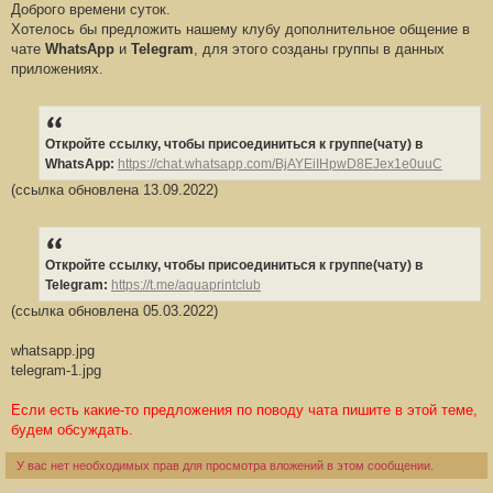
Доброго времени суток.
о
о
Хотелось бы предложить нашему клубу дополнительное общение в
б
чате
WhatsApp
и
Telegram
, для этого созданы группы в данных
щ
е
приложениях.
н
и
е
#
1
Откройте ссылку, чтобы присоединиться к группе(чату) в
WhatsApp:
https://chat.whatsapp.com/BjAYEiIHpwD8EJex1e0uuC
(ссылка обновлена 13.09.2022)
Откройте ссылку, чтобы присоединиться к группе(чату) в
Telegram:
https://t.me/aquaprintclub
(ссылка обновлена 05.03.2022)
whatsapp.jpg
telegram-1.jpg
Если есть какие-то предложения по поводу чата пишите в этой теме,
будем обсуждать.
У вас нет необходимых прав для просмотра вложений в этом сообщении.