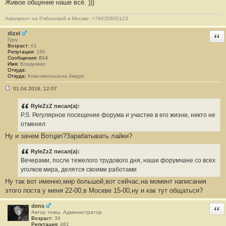
Живое общение наше всё. )))
о
о
б
Аквапринт на Рябиновой в Москве. +79035600123
щ
е
н
dizel
Отв
и
Гуру
е
Возраст:
61
#
Репутация:
180
8
Сообщения:
814
Имя:
Владимир
Откуда:
Откуда:
Комсомольск-на Амуре
01.04.2018, 12:07
С
о
о
RyleZzZ писал(а):
б
P.S. Регулярное посещение форума и участие в его жизни, никто не
щ
е
отменял
н
Ну и зачем Вотцап?Зарабатывать лайки?
и
е
#
RyleZzZ писал(а):
9
Вечерами, после тежелого трудового дня, наши форумчане со всех
уголков мира, делятся своими работами
Ну так вот именно,мир большой,вот сейчас,на момент написания
этого поста у меня 22-00,в Москве 15-00,ну и как тут общаться?
dens
Отв
Автор темы, Администратор
Возраст:
39
Репутация:
481