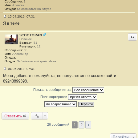
Сообщения:
2
1
Имя:
Алексей
8
Откуда:
Комсомольск-на-Амуре
15.04.2019, 07:31
С
Я в теме
о
о
б
щ
SCOOTORAN
Отв
е
Новичок
н
Возраст:
51
и
Репутация:
12
е
Сообщения:
68
#
Имя:
Александр
1
Откуда:
9
Откуда:
Забайкальский край. Чита.
04.05.2019, 07:41
С
Меня добавьте пожалуйста, не получается по ссылке войти.
о
о
89243899398.
б
щ
Показать сообщения за:
е
н
Поле сортировки
и
е
#
2
0
Ответить
1
2
26 сообщений
Перейти