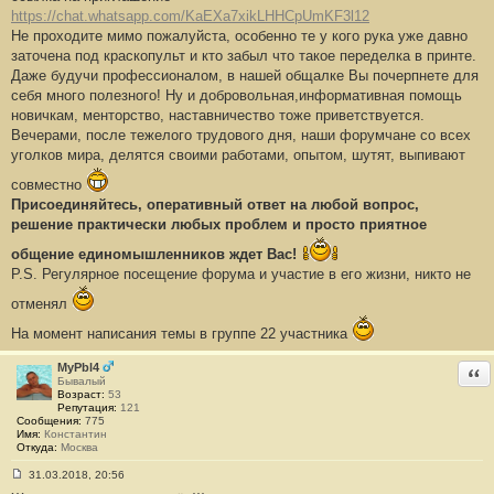
е
https://chat.whatsapp.com/KaEXa7xikLHHCpUmKF3l12
#
Не проходите мимо пожалуйста, особенно те у кого рука уже давно
7
заточена под краскопульт и кто забыл что такое переделка в принте.
Даже будучи профессионалом, в нашей общалке Вы почерпнете для
себя много полезного! Ну и добровольная,информативная помощь
новичкам, менторство, наставничество тоже приветствуется.
Вечерами, после тежелого трудового дня, наши форумчане со всех
уголков мира, делятся своими работами, опытом, шутят, выпивают
совместно
Присоединяйтесь, оперативный ответ на любой вопрос,
решение практически любых проблем и просто приятное
общение единомышленников ждет Вас!
P.S. Регулярное посещение форума и участие в его жизни, никто не
отменял
На момент написания темы в группе 22 участника
MyPbl4
Отв
Бывалый
Возраст:
53
Репутация:
121
Сообщения:
775
Имя:
Константин
Откуда:
Москва
31.03.2018, 20:56
С