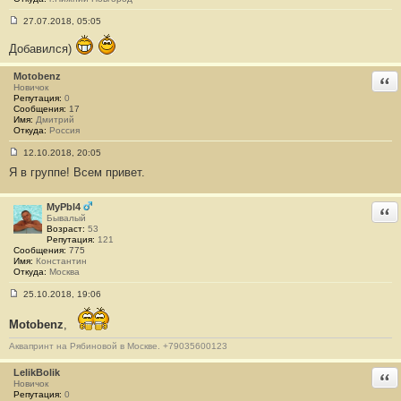
27.07.2018, 05:05
С
о
Добавился)
о
б
щ
Motobenz
Отв
е
Новичок
н
Репутация:
0
и
Сообщения:
17
е
Имя:
Дмитрий
#
Откуда:
Россия
1
6
12.10.2018, 20:05
С
Я в группе! Всем привет.
о
о
б
щ
MyPbl4
Отв
е
Бывалый
н
Возраст:
53
и
Репутация:
121
е
Сообщения:
775
#
Имя:
Константин
1
Откуда:
Москва
7
25.10.2018, 19:06
С
о
Motobenz
,
о
б
щ
Аквапринт на Рябиновой в Москве. +79035600123
е
н
LelikBolik
Отв
и
Новичок
е
Репутация:
0
#