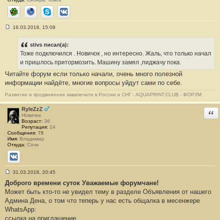
ICQ
Сайт
Skype
ВКонтакте
16.03.2018, 15:09
С
о
о
stivs писал(а):
б
Тоже подключился . Новичок , но интересно. Жаль, что только начал
щ
е
и пришлось притормозить. Машину замял ,пиджачу пока.
н
Читайте форум если только начали, очень много полезной
и
е
информации найдёте, многие вопросы уйдут сами по себе.
#
6
Развитие и продвижение аквапечати в России и СНГ - AQUAPRINT.CLUB - ФОРУМ
RyleZzZ
Отв
Новичок
Возраст:
36
Репутация:
14
Сообщения:
78
Имя:
Владимир
Откуда:
Сочи
ВКонтакте
31.03.2018, 20:45
С
Доброго времени суток Уважаемые форумчане!
о
о
Может быть кто-то не увидел тему в разделе Объявления от нашего
б
Админа Дена, о том что теперь у нас есть общалка в месенжере
щ
е
WhatsApp:
н
ссылка на приглашение
и