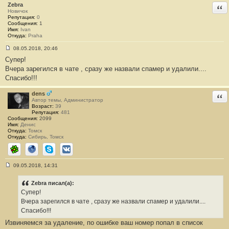
Zebra
и
Отв
е
Новичок
#
Репутация:
0
1
Сообщения:
1
1
Имя:
Ivan
Откуда:
Praha
08.05.2018, 20:46
С
Супер!
о
о
Вчера зарегился в чате , сразу же назвали спамер и удалили....
б
Спасибо!!!
щ
е
н
dens
Отв
и
Автор темы, Администратор
е
Возраст:
39
#
Репутация:
481
1
Сообщения:
2099
2
Имя:
Денис
Откуда:
Томск
Откуда:
Сибирь, Томск
ICQ
Сайт
Skype
ВКонтакте
09.05.2018, 14:31
С
о
о
Zebra писал(а):
б
Супер!
щ
е
Вчера зарегился в чате , сразу же назвали спамер и удалили....
н
Спасибо!!!
и
е
Извиняемся за удаление, по ошибке ваш номер попал в список
#