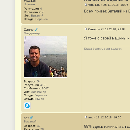
Vital136
е
Новичок
Vital136
»
25.11.2018, 16:06
#
С
Репутация:
0
1
Всем привет,Виталий из 
о
Сообщения:
2
3
о
Имя:
Виталий
2
б
Откуда:
Воронеж
8
щ
е
н
Санчо
»
25.11.2018, 21:04
Санчо
и
С
Модератор
е
о
Я тоже с своей машины н
#
о
1
б
3
щ
Глаза боятся, руки делают.
2
е
9
н
и
е
#
1
3
3
0
Возраст:
54
Репутация:
413
Сообщения:
3647
Имя:
Александр
Откуда:
Украина
Откуда:
г.Киев
Skype
ant
»
18.12.2018, 16:05
ant
С
Бывалый
о
Возраст:
43
99% здесь начинали с га
о
Репутация:
28