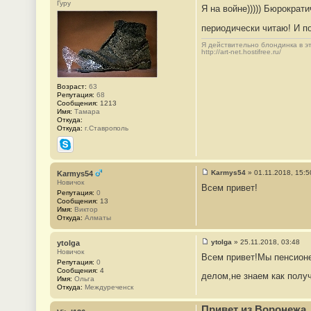
Гуру
Я на войне))))) Бюрократ
о
о
б
периодически читаю! И по
щ
е
Я действительно блондинка в это
н
http://art-net.hostifree.ru/
и
е
#
1
Возраст:
63
3
Репутация:
68
2
Сообщения:
1213
6
Имя:
Тамара
Откуда:
Откуда:
г.Ставрополь
Skype
Karmys54
»
01.11.2018, 15:5
Karmys54
С
Новичок
Всем привет!
о
Репутация:
0
о
Сообщения:
13
б
Имя:
Виктор
щ
Откуда:
Алматы
е
н
и
ytolga
»
25.11.2018, 03:48
ytolga
е
С
Новичок
#
Всем привет!Мы пенсионе
о
Репутация:
0
1
о
Сообщения:
4
3
б
делом,не знаем как полу
Имя:
Ольга
2
щ
Откуда:
Междуреченск
7
е
н
и
Привет из Воронежа