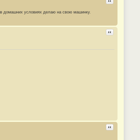
Ответить с цита
,в домашних условиях делаю на свою машинку.
Ответить с цита
Ответить с цита