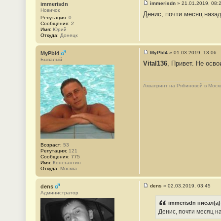
immerisdn
»
21.01.2019, 08:
immerisdn
е
С
Новичок
#
Денис, почти месяц назад
о
Репутация:
0
1
о
Сообщения:
2
3
б
Имя:
Юрий
3
щ
Откуда:
Донецк
3
е
н
и
MyPbl4
»
01.03.2019, 13:06
MyPbl4
е
С
Бывалый
#
Vital136
, Привет. Не осв
о
1
о
3
б
3
щ
4
Аквапринт на Рябиновой в Моск
е
н
и
е
#
1
3
3
5
Возраст:
53
Репутация:
121
Сообщения:
775
Имя:
Константин
Откуда:
Москва
dens
»
02.03.2019, 03:45
dens
С
Администратор
о
о
immerisdn писал(а)
б
Денис, почти месяц н
щ
е