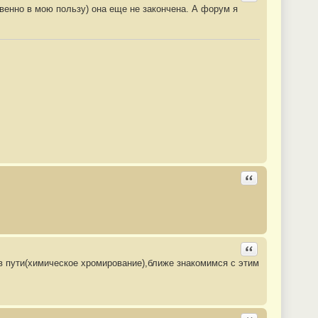
ственно в мою пользу) она еще не закончена. А форум я
Ответить с цита
Ответить с цита
в пути(химическое хромирование),ближе знакомимся с этим