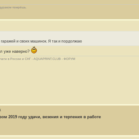
 дураком помрёшь.
 гаражей и своих машинок. Я так и пордолжаю
л уже наверно?
ечати в России и СНГ - AQUAPRINT.CLUB - ФОРУМ
1
вом 2019 году удачи, везения и терпения в работе