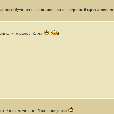
Воронежа.Думаю заняться аквапринтом,есть кирпичный гараж и желание
ачинал и понеслось! Удачи!
ражей и своих машинок. Я так и пордолжаю