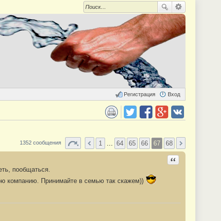
Регистрация
Вход
 для печати
Поделиться в twitter.com
Поделиться в facebook.com
Поделиться в Google Plus
Поделиться в vk.com
1
…
64
65
66
67
68
1352 сообщения
Ответить с цита
еть, пообщаться.
ою компанию. Принимайте в семью так скажем))