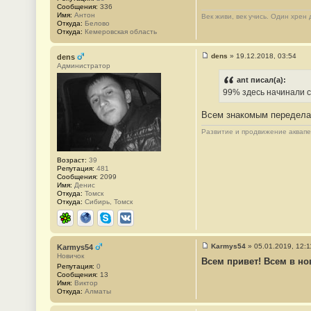
б
Сообщения:
336
щ
Имя:
Антон
Век живи, век учись. Один хрен
е
Откуда:
Белово
н
Откуда:
Кемеровская область
и
е
#
dens
»
19.12.2018, 03:54
dens
1
С
Администратор
3
о
3
о
ant писал(а):
1
б
99% здесь начинали с
щ
е
н
Всем знакомым передела
и
е
Развитие и продвижение аквап
#
1
3
Возраст:
39
3
Репутация:
481
2
Сообщения:
2099
Имя:
Денис
Откуда:
Томск
Откуда:
Сибирь, Томск
ICQ
Сайт
Skype
ВКонтакте
Karmys54
»
05.01.2019, 12:1
Karmys54
С
Новичок
Всем привет! Всем в но
о
Репутация:
0
о
Сообщения:
13
б
Имя:
Виктор
щ
Откуда:
Алматы
е
н
и