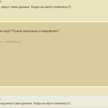
20
 кинул свои данные. Когда на карте появлюсь?)
оил ещё? Ружьё закатаешь в камуфляж?
ве. +79035600123
:
азад кинул свои данные. Когда на карте появлюсь?)