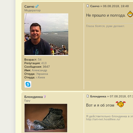
Санчо
»
06.08.2018, 19:48
Санчо
С
Модератор
о
Не прошло и полгода.
о
б
щ
Глаза боятся, руки делают.
е
н
и
е
#
1
3
2
3
Возраст:
54
Репутация:
413
Сообщения:
3647
Имя:
Александр
Откуда:
Украина
Откуда:
г.Киев
Skype
Блондинка
»
07.08.2018, 07:
Блондинка
С
Гуру
о
Вот и я об этом
о
б
щ
Я действительно блондинка в это
е
http://art-net.hostifree.ru/
н
и
е
#