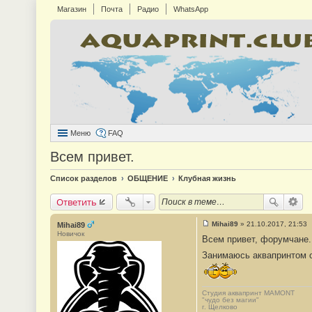
Магазин
Почта
Радио
WhatsApp
Меню
FAQ
Всем привет.
Список разделов
ОБЩЕНИЕ
Клубная жизнь
Ответить
Mihai89
»
21.10.2017, 21:53
Mihai89
С
Новичок
Всем привет, форумчане.
о
о
Занимаюсь аквапринтом о
б
щ
е
н
и
Студия аквапринт MAMONT
е
"чудо без магии"
#
г. Щелково