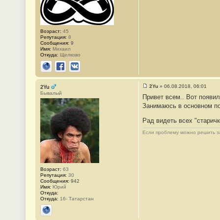
1
3
2
1
Возраст:
45
Репутация:
8
Сообщения:
9
Имя:
Михаил
Откуда:
Щелково
Сайт
Facebook
ВКонтакте
2Yu
»
06.08.2018, 06:01
2Yu
С
Бывалый
Привет всем.. Вот появил
о
о
Занимаюсь в основном по
б
щ
Рад видеть всех "старич
е
н
и
Если проблему можно решить за
е
#
1
3
2
2
Возраст:
63
Репутация:
30
Сообщения:
942
Имя:
Юрий
Откуда:
Откуда:
16- Татарстан
Сайт