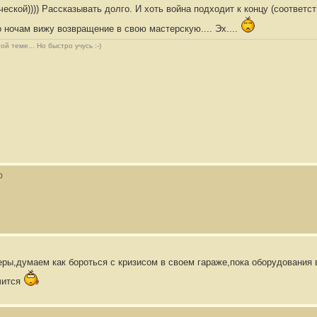
ической)))) Рассказывать долго. И хоть война подходит к концу (соответ
 ночам вижу возвращение в свою мастерскую.... Эх....
й теме... Но быстро учусь :-)
0
ры,думаем как бороться с кризисом в своем гараже,пока оборудования 
чится