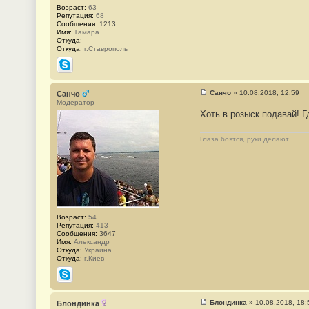
1
Возраст:
63
3
Репутация:
68
2
Сообщения:
1213
4
Имя:
Тамара
Откуда:
Откуда:
г.Ставрополь
Skype
Санчо
»
10.08.2018, 12:59
Санчо
С
Модератор
о
Хоть в розыск подавай! 
о
б
щ
Глаза боятся, руки делают.
е
н
и
е
#
1
3
2
5
Возраст:
54
Репутация:
413
Сообщения:
3647
Имя:
Александр
Откуда:
Украина
Откуда:
г.Киев
Skype
Блондинка
»
10.08.2018, 18:
Блондинка
С