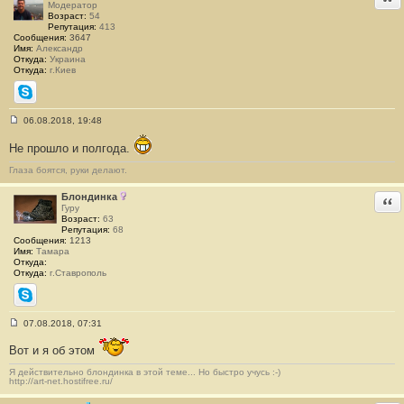
Модератор
Возраст:
54
Репутация:
413
Сообщения:
3647
Имя:
Александр
Откуда:
Украина
Откуда:
г.Киев
Skype
06.08.2018, 19:48
С
о
Не прошло и полгода.
о
б
Глаза боятся, руки делают.
щ
е
н
Блондинка
Отв
и
Гуру
е
Возраст:
63
#
Репутация:
68
1
Сообщения:
1213
3
Имя:
Тамара
2
Откуда:
3
Откуда:
г.Ставрополь
Skype
07.08.2018, 07:31
С
о
Вот и я об этом
о
б
Я действительно блондинка в этой теме... Но быстро учусь :-)
щ
http://art-net.hostifree.ru/
е
н