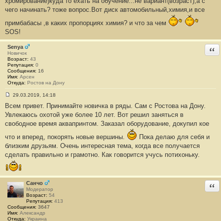
хромирование)куда то ехать на обучение...не вариант(возраст),а с
б
чего начинать? тоже вопрос.Вот диск автомобильный,химия,и все
щ
е
н
примбабасы ,в каких пропорциях химия? и что за чем
и
SOS!
е
#
1
Senya
Отв
3
Новичок
3
Возраст:
43
7
Репутация:
0
Сообщения:
16
Имя:
Арсен
Откуда:
Ростов на Дону
29.03.2019, 14:18
С
Всем привет. Принимайте новичка в ряды. Сам с Ростова на Дону.
о
о
Увлекаюсь охотой уже более 10 лет. Вот решил заняться в
б
свободное время аквапринтом. Заказал оборудование, докупил кое
щ
е
н
что и вперед, покорять новые вершины.
Пока делаю для себя и
и
близким друзьям. Очень интересная тема, когда все получается
е
#
сделать правильно и грамотно. Как говорится учусь потихоньку.
1
3
3
8
Санчо
Отв
Модератор
Возраст:
54
Репутация:
413
Сообщения:
3647
Имя:
Александр
Откуда:
Украина