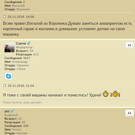
Сообщения:
2
2
Имя:
Виталий
8
Откуда:
Воронеж
25.11.2018, 16:06
С
Всем привет,Виталий из Воронежа.Думаю заняться аквапринтом,есть
о
о
кирпичный гараж и желание,в домашних условиях делаю на свою
б
машинку.
щ
е
н
Санчо
Отв
и
Модератор
е
Возраст:
54
#
Репутация:
413
1
Сообщения:
3647
3
Имя:
Александр
2
Откуда:
Украина
9
Откуда:
г.Киев
Skype
25.11.2018, 21:04
С
о
Я тоже с своей машины начинал и понеслось! Удачи!
о
б
Глаза боятся, руки делают.
щ
е
н
ant
Отв
и
Бывалый
е
Возраст:
43
#
Репутация:
28
1
Сообщения:
336
3
Имя:
Антон
3
Откуда:
Белово