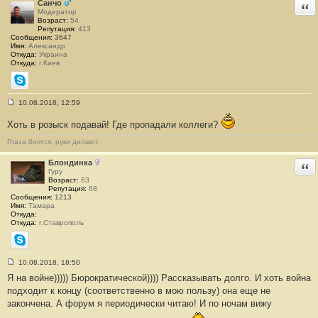
и
Санчо
Отв
е
Модератор
#
Возраст:
54
1
Репутация:
413
3
Сообщения:
3647
2
Имя:
Александр
4
Откуда:
Украина
Откуда:
г.Киев
Skype
10.08.2018, 12:59
С
о
Хоть в розыск подавай! Где пропадали коллеги?
о
б
Глаза боятся, руки делают.
щ
е
н
Блондинка
Отв
и
Гуру
е
Возраст:
63
#
Репутация:
68
1
Сообщения:
1213
3
Имя:
Тамара
2
Откуда:
5
Откуда:
г.Ставрополь
Skype
10.08.2018, 18:50
С
Я на войне))))) Бюрократической)))) Рассказывать долго. И хоть война
о
о
подходит к концу (соответственно в мою пользу) она еще не
б
закончена. А форум я периодически читаю! И по ночам вижу
щ
е