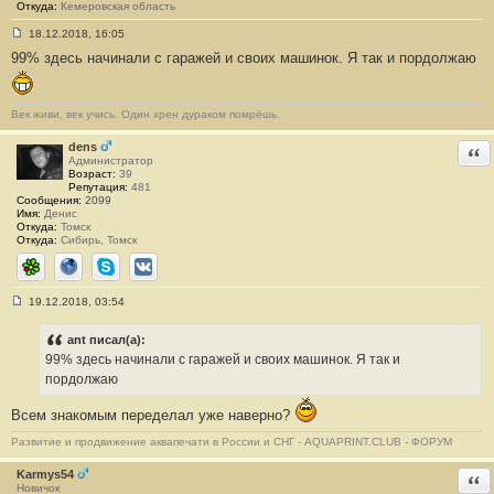
0
Откуда:
Кемеровская область
18.12.2018, 16:05
С
99% здесь начинали с гаражей и своих машинок. Я так и пордолжаю
о
о
б
щ
е
Век живи, век учись. Один хрен дураком помрёшь.
н
и
dens
Отв
е
Администратор
#
Возраст:
39
1
Репутация:
481
3
Сообщения:
2099
3
Имя:
Денис
1
Откуда:
Томск
Откуда:
Сибирь, Томск
ICQ
Сайт
Skype
ВКонтакте
19.12.2018, 03:54
С
о
о
ant писал(а):
б
99% здесь начинали с гаражей и своих машинок. Я так и
щ
е
пордолжаю
н
и
Всем знакомым переделал уже наверно?
е
#
Развитие и продвижение аквапечати в России и СНГ - AQUAPRINT.CLUB - ФОРУМ
1
3
3
Karmys54
Отв
2
Новичок