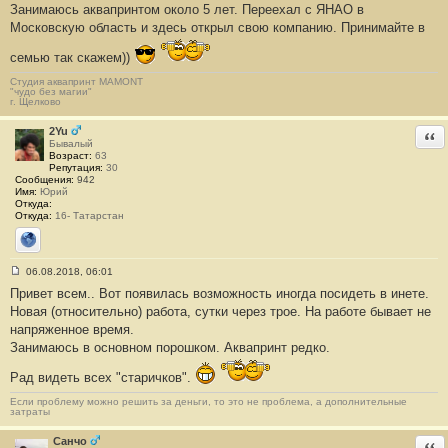
Занимаюсь аквапринтом около 5 лет. Переехал с ЯНАО в
щ
е
Московскую область и здесь открыл свою компанию. Принимайте в
н
и
семью так скажем))
е
#
1
Студия аквапринт MAMONT
"чудо без магии"
3
г. Щелково
2
1
2Yu
Отв
Бывалый
Возраст:
63
Репутация:
30
Сообщения:
942
Имя:
Юрий
Откуда:
Откуда:
16- Татарстан
Сайт
06.08.2018, 06:01
С
Привет всем.. Вот появилась возможность иногда посидеть в инете.
о
о
Новая (относительно) работа, сутки через трое. На работе бывает не
б
напряженное время.
щ
е
Занимаюсь в основном порошком. Аквапринт редко.
н
и
Рад видеть всех "старичков".
е
#
1
Если проблему можно решить за деньги, то это не проблема, а дополнительные
затраты
3
2
2
Санчо
Отв