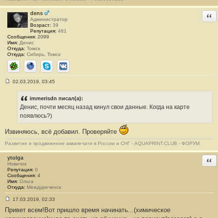
щ
е
н
dens
Отв
и
Администратор
е
Возраст:
39
#
Репутация:
481
1
Сообщения:
2099
3
Имя:
Денис
3
Откуда:
Томск
5
Откуда:
Сибирь, Томск
ICQ
Сайт
Skype
ВКонтакте
02.03.2019, 03:45
С
о
о
immerisdn писал(а):
б
Денис, почти месяц назад кинул свои данные. Когда на карте
щ
е
появлюсь?)
н
и
Извиняюсь, всё добавил. Проверяйте
е
#
Развитие и продвижение аквапечати в России и СНГ - AQUAPRINT.CLUB - ФОРУМ
1
3
3
ytolga
Отв
6
Новичок
Репутация:
0
Сообщения:
4
Имя:
Ольга
Откуда:
Междуреченск
17.03.2019, 02:33
С
Привет всем!Вот пришло время начинать...(химическое
о
о