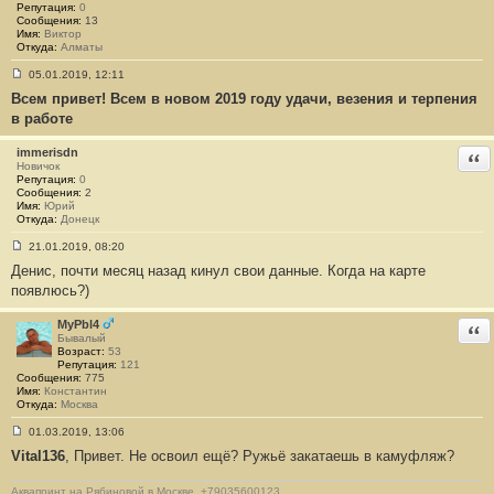
Репутация:
0
Сообщения:
13
Имя:
Виктор
Откуда:
Алматы
05.01.2019, 12:11
С
Всем привет! Всем в новом 2019 году удачи, везения и терпения
о
о
в работе
б
щ
е
immerisdn
Отв
н
Новичок
и
Репутация:
0
е
Сообщения:
2
#
Имя:
Юрий
1
Откуда:
Донецк
3
3
21.01.2019, 08:20
3
С
Денис, почти месяц назад кинул свои данные. Когда на карте
о
о
появлюсь?)
б
щ
е
MyPbl4
Отв
н
Бывалый
и
Возраст:
53
е
Репутация:
121
#
Сообщения:
775
1
Имя:
Константин
3
Откуда:
Москва
3
4
01.03.2019, 13:06
С
Vital136
, Привет. Не освоил ещё? Ружьё закатаешь в камуфляж?
о
о
б
Аквапринт на Рябиновой в Москве. +79035600123