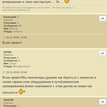
н
возвращение в свою мастерскую.... Эх....
и
е
Я действительно блондинка в этой теме... Но быстро учусь :-)
#
http://art-net.hostifree.ru/
1
3
Karmys54
Отв
2
Новичок
6
Репутация:
0
Сообщения:
13
Имя:
Виктор
Откуда:
Алматы
01.11.2018, 15:50
С
Всем привет!
о
о
б
щ
ytolga
Отв
е
Новичок
н
Репутация:
0
и
Сообщения:
4
е
Имя:
Ольга
#
Откуда:
Междуреченск
1
3
25.11.2018, 03:48
2
С
7
Всем привет!Мы пенсионеры,думаем как бороться с кризисом в
о
о
своем гараже,пока оборудования в пути(химическое
б
хромирование),ближе знакомимся с этим делом,не знаем как
щ
е
н
получится
и
е
Vital136
#
Отв
Новичок
1
Репутация:
0
3