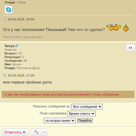
Откуда:
г.Киев
Skype
29.03.2019, 20:50
С
о
Ого у нас пополнение! Показывай! Уже что то сделал?
о
б
щ
Глаза боятся, руки делают.
е
н
Senya
Отв
и
Новичок
е
Возраст:
43
#
Репутация:
0
1
Сообщения:
16
3
Имя:
Арсен
3
Откуда:
Ростов на Дону
9
30.03.2019, 17:26
С
мои первые пробные дела.
о
о
б
щ
У вас нет необходимых прав для просмотра вложений в этом сообщении.
е
н
и
Показать сообщения за:
е
#
Поле сортировки
1
3
4
0
Ответить