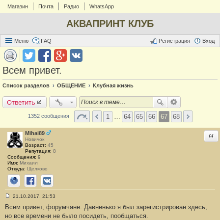
Магазин
Почта
Радио
WhatsApp
АКВАПРИНТ КЛУБ
Меню
FAQ
Регистрация
Вход
Всем привет.
Список разделов
ОБЩЕНИЕ
Клубная жизнь
Ответить
1
…
64
65
66
67
68
1352 сообщения
Mihai89
Отв
Новичок
Возраст:
45
Репутация:
8
Сообщения:
9
Имя:
Михаил
Откуда:
Щелково
Сайт
Facebook
ВКонтакте
21.10.2017, 21:53
С
Всем привет, форумчане. Давненько я был зарегистрирован здесь,
о
о
но все времени не было посидеть, пообщаться.
б