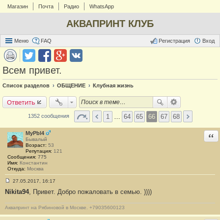
Магазин
Почта
Радио
WhatsApp
АКВАПРИНТ КЛУБ
Меню
FAQ
Регистрация
Вход
Всем привет.
Список разделов
ОБЩЕНИЕ
Клубная жизнь
Ответить
1
…
64
65
66
67
68
1352 сообщения
MyPbl4
Отв
Бывалый
Возраст:
53
Репутация:
121
Сообщения:
775
Имя:
Константин
Откуда:
Москва
27.05.2017, 16:17
С
Nikita94
, Привет. Добро пожаловать в семью. ))))
о
о
б
Аквапринт на Рябиновой в Москве. +79035600123
щ
е