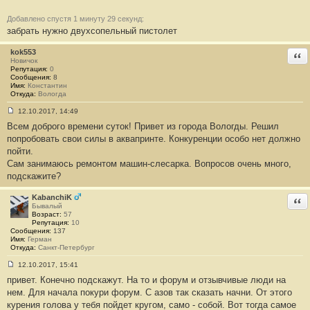
и
е
Добавлено спустя 1 минуту 29 секунд:
#
забрать нужно двухсопельный пистолет
1
3
1
kok553
Отв
8
Новичок
Репутация:
0
Сообщения:
8
Имя:
Константин
Откуда:
Вологда
12.10.2017, 14:49
С
Всем доброго времени суток! Привет из города Вологды. Решил
о
о
попробовать свои силы в аквапринте. Конкуренции особо нет должно
б
пойти.
щ
е
Сам занимаюсь ремонтом машин-слесарка. Вопросов очень много,
н
подскажите?
и
е
#
KabanchiK
Отв
1
Бывалый
3
Возраст:
57
1
Репутация:
10
9
Сообщения:
137
Имя:
Герман
Откуда:
Санкт-Петербург
12.10.2017, 15:41
С
привет. Конечно подскажут. На то и форум и отзывчивые люди на
о
о
нем. Для начала покури форум. С азов так сказать начни. От этого
б
курения голова у тебя пойдет кругом, само - собой. Вот тогда самое
щ