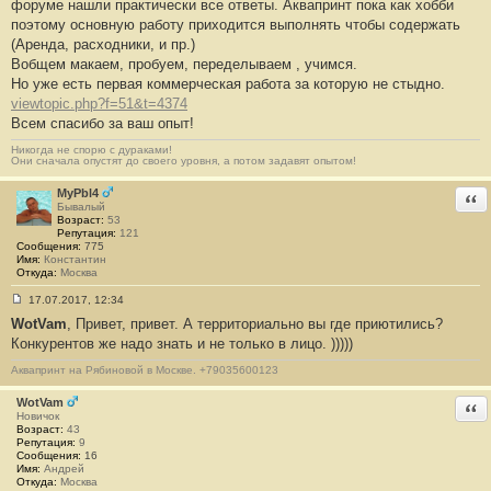
форуме нашли практически все ответы. Аквапринт пока как хобби
и
е
поэтому основную работу приходится выполнять чтобы содержать
#
(Аренда, расходники, и пр.)
1
3
Вобщем макаем, пробуем, переделываем , учимся.
1
Но уже есть первая коммерческая работа за которую не стыдно.
0
viewtopic.php?f=51&t=4374
Всем спасибо за ваш опыт!
Никогда не спорю с дураками!
Они сначала опустят до своего уровня, а потом задавят опытом!
MyPbl4
Отв
Бывалый
Возраст:
53
Репутация:
121
Сообщения:
775
Имя:
Константин
Откуда:
Москва
17.07.2017, 12:34
С
WotVam
, Привет, привет. А территориально вы где приютились?
о
о
Конкурентов же надо знать и не только в лицо. )))))
б
щ
Аквапринт на Рябиновой в Москве. +79035600123
е
н
WotVam
и
Отв
е
Новичок
#
Возраст:
43
1
Репутация:
9
3
Сообщения:
16
1
Имя:
Андрей
1
Откуда:
Москва