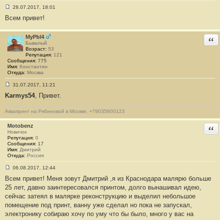
3
28.07.2017, 18:01
С
Всем привет!
о
о
б
щ
MyPbl4
Отв
е
Бывалый
н
Возраст:
53
и
Репутация:
121
е
Сообщения:
775
#
Имя:
Константин
1
Откуда:
Москва
3
1
31.07.2017, 11:21
4
С
Karmys54
, Привет.
о
о
б
Аквапринт на Рябиновой в Москве. +79035600123
щ
е
н
Motobenz
Отв
и
Новичок
е
Репутация:
0
#
Сообщения:
17
1
Имя:
Дмитрий
3
Откуда:
Россия
1
5
06.08.2017, 12:44
С
Всем привет! Меня зовут Дмитрий ,я из Краснодара малярю больше
о
о
25 лет, давно заинтересовался принтом, долго вынашивал идею,
б
сейчас затеял в малярке реконструкцию и выделил небольшое
щ
е
помещение под принт, ванну уже сделал но пока не запускал,
н
электронику собираю хочу по уму что бы было, много у вас на
и
е