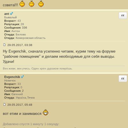
н
совета!!!
и
е
#
ant
Отв
1
Бывалый
3
Возраст:
43
0
Репутация:
28
3
Сообщения:
336
Имя:
Антон
Откуда:
Белово
Откуда:
Кемеровская область
29.05.2017, 03:38
С
Ну Evgenchik, сначала усиленно читаем, курим тему на форуме
о
о
"рабочие помещение" и делаем необходимые для себя выводы.
б
Удачи!
щ
е
н
Век живи, век учись. Один хрен дураком помрёшь.
и
е
Evgenchik
Отв
#
Новичок
1
Возраст:
33
3
Репутация:
0
0
Сообщения:
2
4
Имя:
Євгений
Откуда:
Україна,Тячев
29.05.2017, 05:48
С
о
вот етим и занимаюся
о
б
щ
Добавлено спустя 1 минуту 1 секунду:
е
н