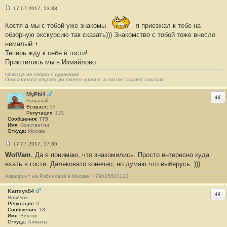
17.07.2017, 13:33
С
о
Костя а мы с тобой уже знакомы
я приезжал к тебе на
о
б
обзорную экскурсию так сказать))) Знакомство с тобой тоже внесло
щ
немалый +
е
н
Теперь жду к себе в гости!
и
Приютились мы в Измайлово
е
#
1
Никогда не спорю с дураками!
Они сначала опустят до своего уровня, а потом задавят опытом!
3
1
2
MyPbl4
Отв
Бывалый
Возраст:
53
Репутация:
121
Сообщения:
775
Имя:
Константин
Откуда:
Москва
17.07.2017, 17:35
С
WotVam
, Да я понимаю, что знакомились. Просто интересно куда
о
о
ехать в гости. Далековато конечно, но думаю что выберусь. )))
б
щ
Аквапринт на Рябиновой в Москве. +79035600123
е
н
Karmys54
и
Отв
е
Новичок
#
Репутация:
0
1
Сообщения:
13
3
Имя:
Виктор
1
Откуда:
Алматы