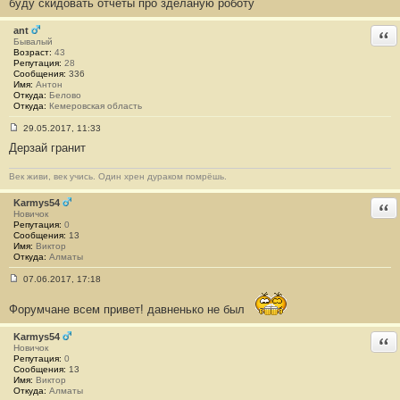
буду скидовать отчёты про зделаную роботу
и
е
ant
Отв
#
Бывалый
1
Возраст:
43
3
Репутация:
28
0
Сообщения:
336
5
Имя:
Антон
Откуда:
Белово
Откуда:
Кемеровская область
29.05.2017, 11:33
С
Дерзай гранит
о
о
б
Век живи, век учись. Один хрен дураком помрёшь.
щ
е
н
Karmys54
Отв
и
Новичок
е
Репутация:
0
#
Сообщения:
13
1
Имя:
Виктор
3
Откуда:
Алматы
0
6
07.06.2017, 17:18
С
о
Форумчане всем привет! давненько не был
о
б
щ
Karmys54
Отв
е
Новичок
н
Репутация:
0
и
Сообщения:
13
е
Имя:
Виктор
#
Откуда:
Алматы
1