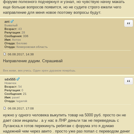
форуме полезного подчеркнул и узнал, но чувствую начну макать
#
еще больше вопросов появится, но не судите строго ежели чего
1
3
направление для меня новое поэтому вопросы будут.
1
6
ant
Отв
Бывалый
Возраст:
43
Репутация:
28
Сообщения:
336
Имя:
Антон
Откуда:
Белово
Откуда:
Кемеровская область
06.08.2017, 14:38
С
Направление дадим. Спрашивай
о
о
б
Век живи, век учись. Один хрен дураком помрёшь.
щ
е
н
sdx555
Отв
и
Новичок
е
Возраст:
54
#
Репутация:
0
1
Сообщения:
21
3
Имя:
pavel
1
Откуда:
lugansk
7
06.08.2017, 17:08
С
нужно у одного человека выкупить товар на 5000 руб. просто он не
о
о
дает свои инциалы . а у нас в ЛНР деньги так не переведешь с
б
Луганска.я готов перекинуть ребятам с форума это я думаю
щ
е
надежней чем через авито . просто уже раз попал с переводом денег
н