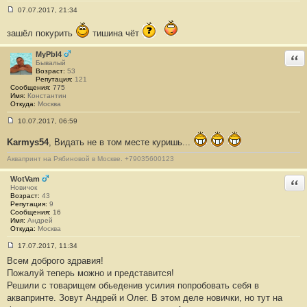
3
07.07.2017, 21:34
0
С
7
о
зашёл покурить
тишина чёт
о
б
щ
MyPbl4
Отв
е
Бывалый
н
Возраст:
53
и
Репутация:
121
е
Сообщения:
775
#
Имя:
Константин
1
Откуда:
Москва
3
0
10.07.2017, 06:59
8
С
о
Karmys54
, Видать не в том месте куришь...
о
б
Аквапринт на Рябиновой в Москве. +79035600123
щ
е
н
WotVam
Отв
и
Новичок
е
Возраст:
43
#
Репутация:
9
1
Сообщения:
16
3
Имя:
Андрей
0
Откуда:
Москва
9
17.07.2017, 11:34
С
Всем доброго здравия!
о
о
Пожалуй теперь можно и представится!
б
Решили с товарищем обьеденив усилия попробовать себя в
щ
е
аквапринте. Зовут Андрей и Олег. В этом деле новички, но тут на
н