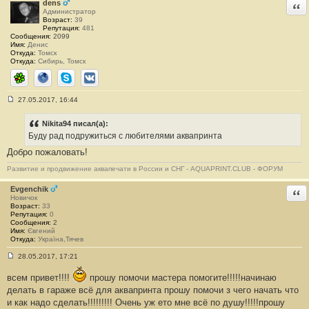
н
dens
Отв
и
Администратор
е
Возраст:
39
#
Репутация:
481
1
Сообщения:
2099
3
Имя:
Денис
0
Откуда:
Томск
1
Откуда:
Сибирь, Томск
ICQ
Сайт
Skype
ВКонтакте
27.05.2017, 16:44
С
о
о
Nikita94 писал(а):
б
Буду рад подружиться с любителями аквапринта
щ
е
Добро пожаловать!
н
и
Развитие и продвижение аквапечати в России и СНГ - AQUAPRINT.CLUB - ФОРУМ
е
#
1
Evgenchik
Отв
3
Новичок
0
Возраст:
33
2
Репутация:
0
Сообщения:
2
Имя:
Євгений
Откуда:
Україна,Тячев
28.05.2017, 17:21
С
о
всем привет!!!!
прошу помочи мастера помогите!!!!!начинаю
о
б
делать в гараже всё для аквапринта прошу помочи з чего начать что
щ
и как надо сделать!!!!!!!!! Очень уж ето мне всё по душу!!!!!прошу
е