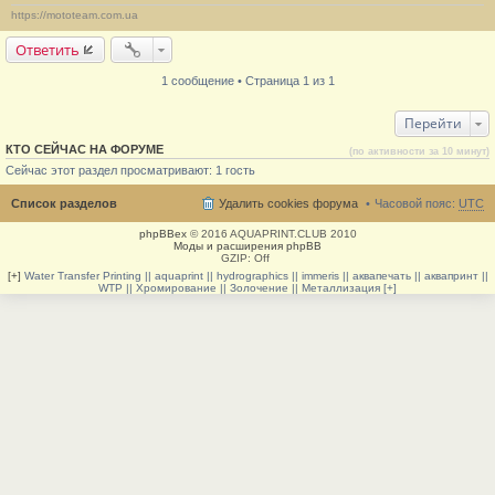
щ
https://mototeam.com.ua
е
н
Ответить
и
е
#
1 сообщение • Страница 1 из 1
1
Перейти
КТО СЕЙЧАС НА ФОРУМЕ
(по активности за 10 минут)
Сейчас этот раздел просматривают: 1 гость
Список разделов
Удалить cookies форума
Часовой пояс:
UTC
phpBBex
© 2016 AQUAPRINT.CLUB 2010
Моды и расширения phpBB
GZIP: Off
[+]
Water Transfer Printing || aquaprint || hydrographics || immeris || аквапечать || аквапринт ||
WTP || Хромирование || Золочение || Металлизация [+]