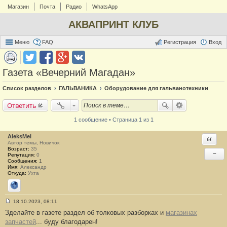
Магазин
Почта
Радио
WhatsApp
АКВАПРИНТ КЛУБ
Меню
FAQ
Регистрация
Вход
Газета «Вечерний Магадан»
Список разделов
ГАЛЬВАНИКА
Оборудование для гальванотехники
Ответить
1 сообщение • Страница 1 из 1
AleksMel
Ответи
Автор темы, Новичок
Возраст:
35
−
Репутация:
0
Сообщения:
1
Имя:
Александр
Откуда:
Ухта
Сайт
18.10.2023, 08:11
С
Зделайте в газете раздел об толковых разборках и
магазинах
о
о
запчастей
... буду благодарен!
б