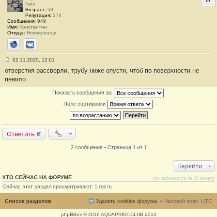
Гуру
е
Возраст:
50
#
Репутация:
274
1
Сообщения:
949
Имя:
Константин
Откуда:
Новокузнецк
Сайт
ВКонтакте
02.11.2020, 12:01
С
отверстия рассверли, трубу ниже опусти, чтоб по поверхности не
о
о
пенило
б
щ
Показать сообщения за:
е
н
Поле сортировки
и
е
#
2
Ответить
2 сообщения • Страница 1 из 1
Перейти
КТО СЕЙЧАС НА ФОРУМЕ
(по активности за 10 минут)
Сейчас этот раздел просматривают: 1 гость
Список разделов
Удалить cookies форума
Часовой пояс:
UTC
phpBBex
© 2016 AQUAPRINT.CLUB 2010