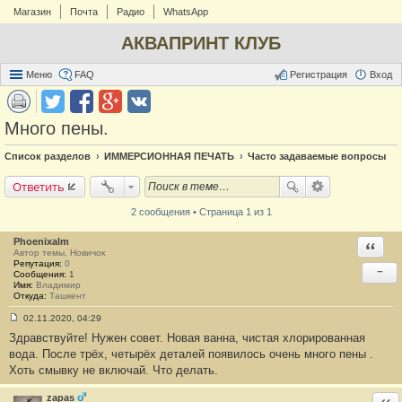
Магазин
Почта
Радио
WhatsApp
АКВАПРИНТ КЛУБ
Меню
FAQ
Регистрация
Вход
Много пены.
Список разделов
ИММЕРСИОННАЯ ПЕЧАТЬ
Часто задаваемые вопросы
Ответить
2 сообщения • Страница 1 из 1
Phoenixalm
Ответи
Автор темы, Новичок
Репутация:
0
−
Сообщения:
1
Имя:
Владимир
Откуда:
Ташкент
02.11.2020, 04:29
С
Здравствуйте! Нужен совет. Новая ванна, чистая хлорированная
о
о
вода. После трёх, четырёх деталей появилось очень много пены .
б
Хоть смывку не включай. Что делать.
щ
е
н
zapas
Отв
и