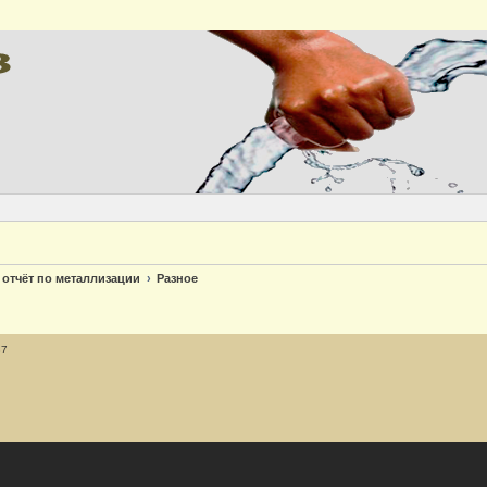
Версия
 отчёт по металлизации
Разное
37