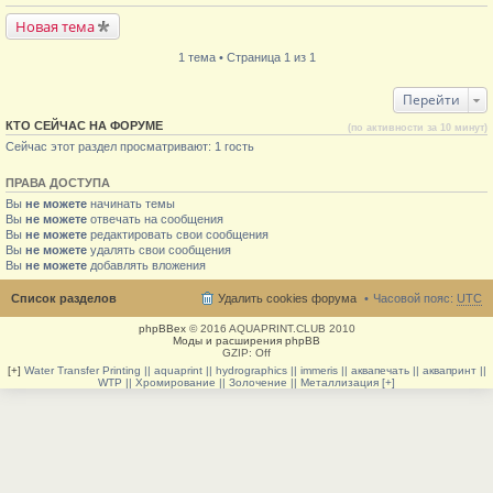
Новая тема
1 тема • Страница 1 из 1
Перейти
КТО СЕЙЧАС НА ФОРУМЕ
(по активности за 10 минут)
Сейчас этот раздел просматривают: 1 гость
ПРАВА ДОСТУПА
Вы
не можете
начинать темы
Вы
не можете
отвечать на сообщения
Вы
не можете
редактировать свои сообщения
Вы
не можете
удалять свои сообщения
Вы
не можете
добавлять вложения
Список разделов
Удалить cookies форума
Часовой пояс:
UTC
phpBBex
© 2016 AQUAPRINT.CLUB 2010
Моды и расширения phpBB
GZIP: Off
[+]
Water Transfer Printing || aquaprint || hydrographics || immeris || аквапечать || аквапринт ||
WTP || Хромирование || Золочение || Металлизация [+]