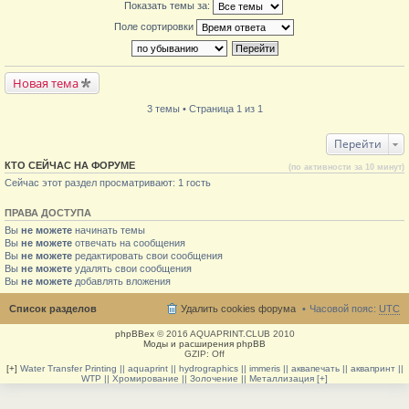
Показать темы за:
Поле сортировки
Новая тема
3 темы • Страница 1 из 1
Перейти
КТО СЕЙЧАС НА ФОРУМЕ
(по активности за 10 минут)
Сейчас этот раздел просматривают: 1 гость
ПРАВА ДОСТУПА
Вы
не можете
начинать темы
Вы
не можете
отвечать на сообщения
Вы
не можете
редактировать свои сообщения
Вы
не можете
удалять свои сообщения
Вы
не можете
добавлять вложения
Список разделов
Удалить cookies форума
Часовой пояс:
UTC
phpBBex
© 2016 AQUAPRINT.CLUB 2010
Моды и расширения phpBB
GZIP: Off
[+]
Water Transfer Printing || aquaprint || hydrographics || immeris || аквапечать || аквапринт ||
WTP || Хромирование || Золочение || Металлизация [+]