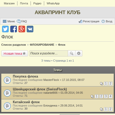
Магазин
Почта
Радио
WhatsApp
АКВАПРИНТ КЛУБ
Меню
FAQ
Регистрация
Вход
Флок
Список разделов
ФЛОКИРОВАНИЕ
Флок
Новая тема
3 темы • Страница 1 из 1
Темы
Покупка флока
Последнее сообщение
MasterFlock
«
17.10.2015, 08:07
Ответы:
27
1
2
Швейцарский флок (SwissFlock)
Последнее сообщение
nataniel666
«
01.09.2014, 04:05
Ответы:
71
1
2
3
4
Китайский флок
Последнее сообщение
Блондинка
«
29.06.2014, 14:01
Ответы:
30
1
2