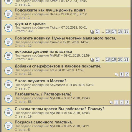
Последнее сообщение
Straft
«
06.12.2023, 06:45
Ответы:
1
Подскажите как лучше дожить принт
Последнее сообщение
dens
«
21.06.2021, 06:12
Ответы:
1
грунты и краски
Последнее сообщение
Tigirz
«
07.03.2019, 00:01
Ответы:
368
1
…
16
17
18
19
Помогите новичку. Нужны чертежи малярного поста.
Последнее сообщение
Санчо
«
12.01.2019, 14:52
Ответы:
12
покраска деталей из пластика
Последнее сообщение
MyPbl4
«
09.01.2019, 01:59
Ответы:
408
1
…
18
19
20
21
Добавки спецэффектов в лаковое покрытие.
Последнее сообщение
ant
«
04.01.2019, 17:59
Ответы:
31
1
2
У кого поучится в Москве?
Последнее сообщение
Sevesman
«
01.08.2018, 03:32
Ответы:
7
Разбавитель. ( Растворитель)
Последнее сообщение
MyPbl4
«
30.07.2018, 19:43
Ответы:
56
1
2
3
С каким типом краски Вы работаете? Почему?
Последнее сообщение
MyPbl4
«
01.06.2018, 18:03
Ответы:
19
Покраска салонного пластика.
Последнее сообщение
MyPbl4
«
05.05.2018, 04:21
Ответы:
5