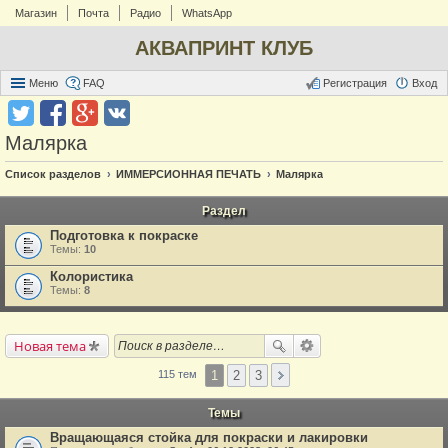
Магазин
Почта
Радио
WhatsApp
АКВАПРИНТ КЛУБ
Меню
FAQ
Регистрация
Вход
Малярка
Список разделов
ИММЕРСИОННАЯ ПЕЧАТЬ
Малярка
Раздел
Подготовка к покраске
Темы:
10
Колористика
Темы:
8
Новая тема
1
2
3
115 тем
Темы
Вращающаяся стойка для покраски и лакировки