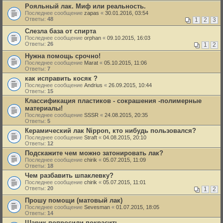
Рояльный лак. Миф или реальность.
Последнее сообщение
zapas
«
30.01.2016, 03:54
Ответы:
48
1
2
3
Слезла база от спирта
Последнее сообщение
orphan
«
09.10.2015, 16:03
Ответы:
26
1
2
Нужна помощь срочно!
Последнее сообщение
Marat
«
05.10.2015, 11:06
Ответы:
7
как исправить косяк ?
Последнее сообщение
Andrius
«
26.09.2015, 10:44
Ответы:
15
Классификация пластиков - сокрашения -полимерные
материалы!
Последнее сообщение
SSSR
«
24.08.2015, 20:35
Ответы:
5
Керамический лак Nippon, кто нибудь пользовался?
Последнее сообщение
Straft
«
04.08.2015, 20:10
Ответы:
12
Подскажите чем можно затонировать лак?
Последнее сообщение
chirik
«
05.07.2015, 11:09
Ответы:
18
Чем разбавить шпаклевку?
Последнее сообщение
chirik
«
05.07.2015, 11:01
Ответы:
20
1
2
Прошу помощи (матовый лак)
Последнее сообщение
Sevesman
«
01.07.2015, 18:05
Ответы:
14
Шарик попросили покрасить