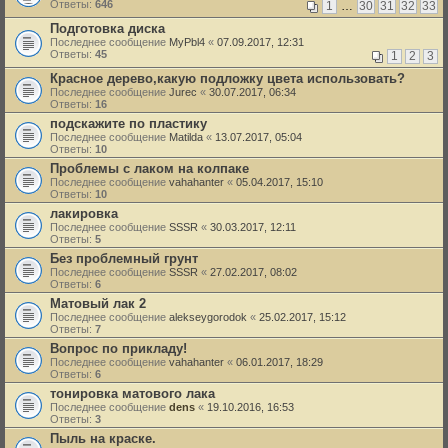
Ответы:
646
1
…
30
31
32
33
Подготовка диска
Последнее сообщение
MyPbl4
«
07.09.2017, 12:31
Ответы:
45
1
2
3
Красное дерево,какую подложку цвета использовать?
Последнее сообщение
Jurec
«
30.07.2017, 06:34
Ответы:
16
подскажите по пластику
Последнее сообщение
Matilda
«
13.07.2017, 05:04
Ответы:
10
Проблемы с лаком на колпаке
Последнее сообщение
vahahanter
«
05.04.2017, 15:10
Ответы:
10
лакировка
Последнее сообщение
SSSR
«
30.03.2017, 12:11
Ответы:
5
Без проблемный грунт
Последнее сообщение
SSSR
«
27.02.2017, 08:02
Ответы:
6
Матовый лак 2
Последнее сообщение
alekseygorodok
«
25.02.2017, 15:12
Ответы:
7
Вопрос по прикладу!
Последнее сообщение
vahahanter
«
06.01.2017, 18:29
Ответы:
6
тонировка матового лака
Последнее сообщение
dens
«
19.10.2016, 16:53
Ответы:
3
Пыль на краске.