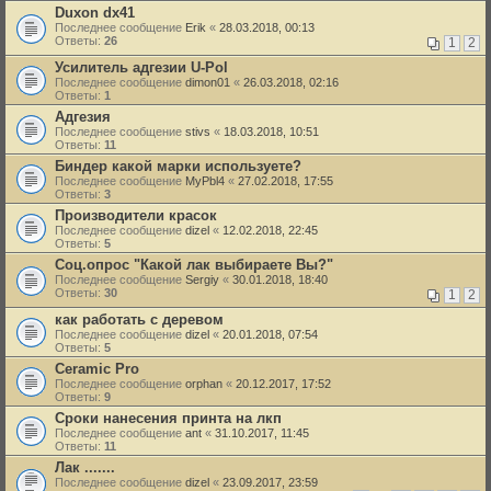
Duxon dx41
Последнее сообщение
Erik
«
28.03.2018, 00:13
Ответы:
26
1
2
Усилитель адгезии U-Pol
Последнее сообщение
dimon01
«
26.03.2018, 02:16
Ответы:
1
Адгезия
Последнее сообщение
stivs
«
18.03.2018, 10:51
Ответы:
11
Биндер какой марки используете?
Последнее сообщение
MyPbl4
«
27.02.2018, 17:55
Ответы:
3
Производители красок
Последнее сообщение
dizel
«
12.02.2018, 22:45
Ответы:
5
Соц.опрос "Какой лак выбираете Вы?"
Последнее сообщение
Sergiy
«
30.01.2018, 18:40
Ответы:
30
1
2
как работать с деревом
Последнее сообщение
dizel
«
20.01.2018, 07:54
Ответы:
5
Ceramic Pro
Последнее сообщение
orphan
«
20.12.2017, 17:52
Ответы:
9
Сроки нанесения принта на лкп
Последнее сообщение
ant
«
31.10.2017, 11:45
Ответы:
11
Лак .......
Последнее сообщение
dizel
«
23.09.2017, 23:59