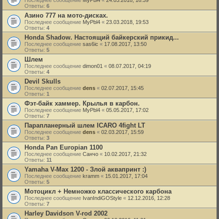
Последнее сообщение
MyPbl4
«
24.03.2018, 16:39
Ответы:
6
Азино 777 на мото-дисках.
Последнее сообщение
MyPbl4
«
23.03.2018, 19:53
Ответы:
4
Honda Shadow. Настоящий байкерский прикид...
Последнее сообщение
sas6ic
«
17.08.2017, 13:50
Ответы:
5
Шлем
Последнее сообщение
dimon01
«
08.07.2017, 04:19
Ответы:
4
Devil Skulls
Последнее сообщение
dens
«
02.07.2017, 15:45
Ответы:
1
Фэт-байк хаммер. Крылья в карбон.
Последнее сообщение
MyPbl4
«
05.05.2017, 17:02
Ответы:
7
Парапланерный шлем ICARO 4fight LT
Последнее сообщение
dens
«
02.03.2017, 15:59
Ответы:
3
Honda Pan Europian 1100
Последнее сообщение
Санчо
«
10.02.2017, 21:32
Ответы:
11
Yamaha V-Max 1200 - Злой аквапринт :)
Последнее сообщение
kramm
«
15.01.2017, 17:04
Ответы:
5
Мотоцикл + Немножко классического карбона
Последнее сообщение
IvanIndiGOStyle
«
12.12.2016, 12:28
Ответы:
7
Harley Davidson V-rod 2002