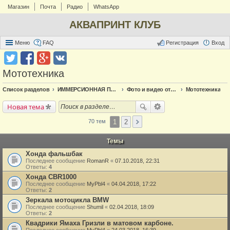
Магазин
Почта
Радио
WhatsApp
АКВАПРИНТ КЛУБ
Меню
FAQ
Регистрация
Вход
Мототехника
Список разделов
ИММЕРСИОННАЯ ПЕЧАТЬ
Фото и видео отчёт по аквапечати
Мототехника
Новая тема
1
2
70 тем
Темы
Хонда фальшбак
Последнее сообщение
RomanR
«
07.10.2018, 22:31
Ответы:
4
Хонда CBR1000
Последнее сообщение
MyPbl4
«
04.04.2018, 17:22
Ответы:
2
Зеркала мотоцикла BMW
Последнее сообщение
Shumil
«
02.04.2018, 18:09
Ответы:
2
Квадрики Ямаха Гризли в матовом карбоне.