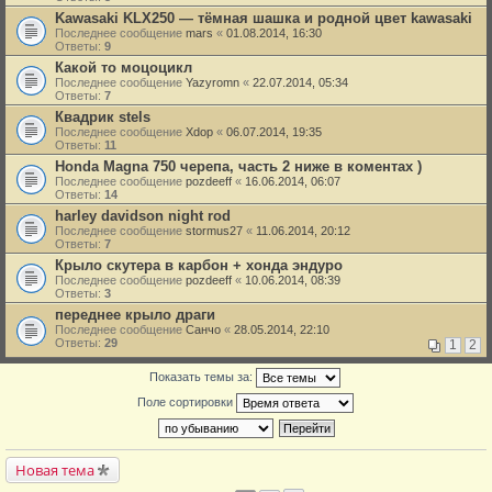
Kawasaki KLX250 — тёмная шашка и родной цвет kawasaki
Последнее сообщение
mars
«
01.08.2014, 16:30
Ответы:
9
Какой то моцоцикл
Последнее сообщение
Yazyromn
«
22.07.2014, 05:34
Ответы:
7
Квадрик stels
Последнее сообщение
Xdop
«
06.07.2014, 19:35
Ответы:
11
Honda Magna 750 черепа, часть 2 ниже в коментах )
Последнее сообщение
pozdeeff
«
16.06.2014, 06:07
Ответы:
14
harley davidson night rod
Последнее сообщение
stormus27
«
11.06.2014, 20:12
Ответы:
7
Крыло скутера в карбон + хонда эндуро
Последнее сообщение
pozdeeff
«
10.06.2014, 08:39
Ответы:
3
переднее крыло драги
Последнее сообщение
Санчо
«
28.05.2014, 22:10
Ответы:
29
1
2
Показать темы за:
Поле сортировки
Новая тема