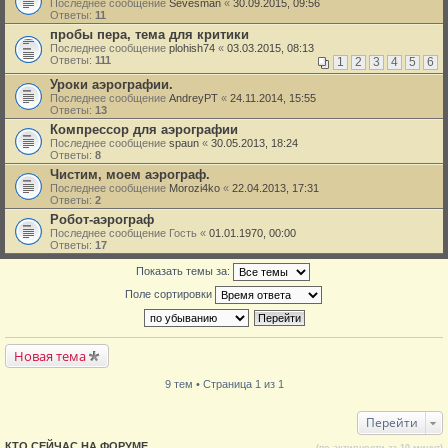
Последнее сообщение
Sevesman
«
30.09.2015, 09:56
Ответы:
11
пробы пера, тема для критики
Последнее сообщение
plohish74
«
03.03.2015, 08:13
Ответы:
111
1
2
3
4
5
6
Уроки аэрографии.
Последнее сообщение
AndreyPT
«
24.11.2014, 15:55
Ответы:
13
Компрессор для аэрографии
Последнее сообщение
spaun
«
30.05.2013, 18:24
Ответы:
8
Чистим, моем аэрограф.
Последнее сообщение
Morozi4ko
«
22.04.2013, 17:31
Ответы:
2
Робот-аэрограф
Последнее сообщение
Гость
«
01.01.1970, 00:00
Ответы:
17
Показать темы за:
Поле сортировки
Новая тема
9 тем • Страница 1 из 1
Перейти
КТО СЕЙЧАС НА ФОРУМЕ
(по активности за 10 минут)