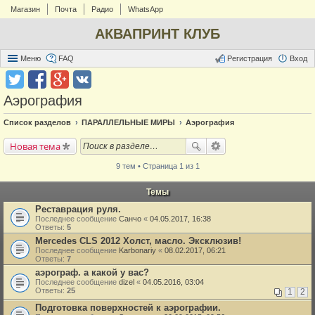
Магазин
Почта
Радио
WhatsApp
АКВАПРИНТ КЛУБ
Меню
FAQ
Регистрация
Вход
Аэрография
Список разделов
ПАРАЛЛЕЛЬНЫЕ МИРЫ
Аэрография
Новая тема
9 тем • Страница 1 из 1
Темы
Реставрация руля.
Последнее сообщение
Санчо
«
04.05.2017, 16:38
Ответы:
5
Mercedes CLS 2012 Холст, масло. Эксклюзив!
Последнее сообщение
Karbonariy
«
08.02.2017, 06:21
Ответы:
7
аэрограф. а какой у вас?
Последнее сообщение
dizel
«
04.05.2016, 03:04
Ответы:
25
1
2
Подготовка поверхностей к аэрографии.