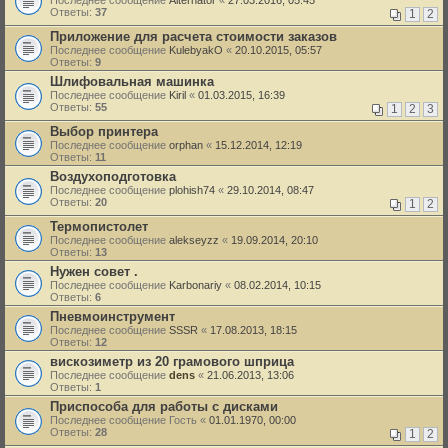
Последнее сообщение
Alternator
«
27.03.2016, 05:45
Ответы:
37
1
2
Приложение для расчета стоимости заказов
Последнее сообщение
KulebyakO
«
20.10.2015, 05:57
Ответы:
9
Шлифовальная машинка
Последнее сообщение
Kiril
«
01.03.2015, 16:39
Ответы:
55
1
2
3
Выбор принтера
Последнее сообщение
orphan
«
15.12.2014, 12:19
Ответы:
11
Воздухоподготовка
Последнее сообщение
plohish74
«
29.10.2014, 08:47
Ответы:
20
1
2
Термопистолет
Последнее сообщение
alekseyzz
«
19.09.2014, 20:10
Ответы:
13
Нужен совет .
Последнее сообщение
Karbonariy
«
08.02.2014, 10:15
Ответы:
6
Пневмоинструмент
Последнее сообщение
SSSR
«
17.08.2013, 18:15
Ответы:
12
вискозиметр из 20 грамового шприца
Последнее сообщение
dens
«
21.06.2013, 13:06
Ответы:
1
Приспособа для работы с дисками
Последнее сообщение
Гость
«
01.01.1970, 00:00
Ответы:
28
1
2