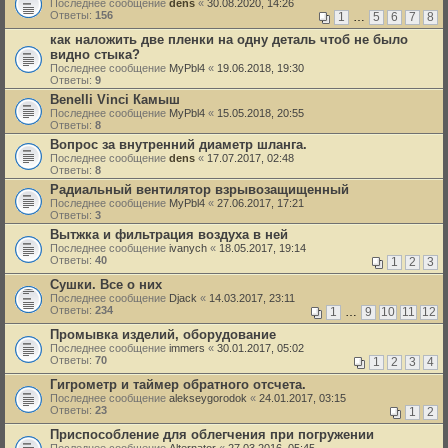
Последнее сообщение
dens
«
30.08.2020, 14:26
Ответы:
156
1
…
5
6
7
8
как наложить две пленки на одну деталь чтоб не было
видно стыка?
Последнее сообщение
MyPbl4
«
19.06.2018, 19:30
Ответы:
9
Benelli Vinci Камыш
Последнее сообщение
MyPbl4
«
15.05.2018, 20:55
Ответы:
8
Вопрос за внутренний диаметр шланга.
Последнее сообщение
dens
«
17.07.2017, 02:48
Ответы:
8
Радиальный вентилятор взрывозащищенный
Последнее сообщение
MyPbl4
«
27.06.2017, 17:21
Ответы:
3
Вытжка и фильтрация воздуха в ней
Последнее сообщение
ivanych
«
18.05.2017, 19:14
Ответы:
40
1
2
3
Сушки. Все о них
Последнее сообщение
Djack
«
14.03.2017, 23:11
Ответы:
234
1
…
9
10
11
12
Промывка изделий, оборудование
Последнее сообщение
immers
«
30.01.2017, 05:02
Ответы:
70
1
2
3
4
Гигрометр и таймер обратного отсчета.
Последнее сообщение
alekseygorodok
«
24.01.2017, 03:15
Ответы:
23
1
2
Приспособление для облегчения при погружении