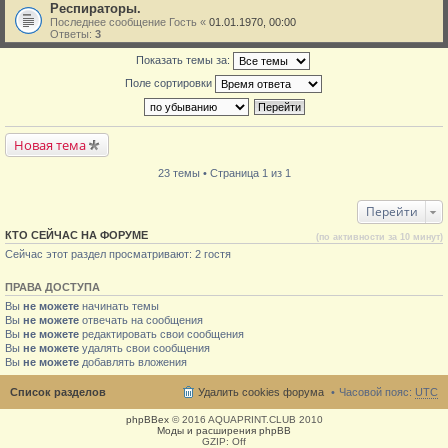
Респираторы.
Последнее сообщение
Гость
«
01.01.1970, 00:00
Ответы:
3
Показать темы за:
Поле сортировки
Новая тема
23 темы • Страница 1 из 1
Перейти
КТО СЕЙЧАС НА ФОРУМЕ
(по активности за 10 минут)
Сейчас этот раздел просматривают: 2 гостя
ПРАВА ДОСТУПА
Вы
не можете
начинать темы
Вы
не можете
отвечать на сообщения
Вы
не можете
редактировать свои сообщения
Вы
не можете
удалять свои сообщения
Вы
не можете
добавлять вложения
Список разделов
Удалить cookies форума
Часовой пояс:
UTC
phpBBex
© 2016 AQUAPRINT.CLUB 2010
Моды и расширения phpBB
GZIP: Off