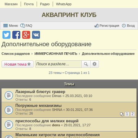
Магазин
Почта
Радио
WhatsApp
АКВАПРИНТ КЛУБ
Меню
FAQ
Регистрация
Вход
Дополнительное оборудование
Список разделов
ИММЕРСИОННАЯ ПЕЧАТЬ
Дополнительное оборудование
Новая тема
23 темы • Страница 1 из 1
Темы
Лазерный блютус гравер
Последнее сообщение
Dimas
«
25.03.2021, 03:10
Ответы:
6
Погружные механизмы
Последнее сообщение
SHINA
«
30.01.2021, 07:36
Ответы:
26
1
2
приспособы для мелких вещей
Последнее сообщение
dens
«
29.01.2021, 17:27
Ответы:
8
Маленькие хитрости или приспособления