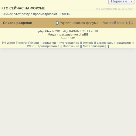
Перейти
КТО СЕЙЧАС НА ФОРУМЕ
(по активности за 10 минут)
Сейчас этот раздел просматривают: 1 гость
Список разделов
Удалить cookies форума
Часовой пояс:
UTC
phpBBex
© 2016 AQUAPRINT.CLUB 2010
Моды и расширения phpBB
GZIP: Off
[+]
Water Transfer Printing || aquaprint || hydrographics || immeris || аквапечать || аквапринт ||
WTP || Хромирование || Золочение || Металлизация [+]