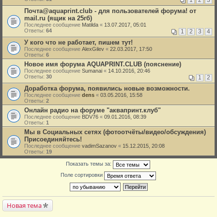
Почта@aquaprint.club - для пользователей форума! от
mail.ru (ящик на 25гб)
Последнее сообщение
Matilda
«
13.07.2017, 05:01
Ответы:
64
1
2
3
4
У кого что не работает, пишем тут!
Последнее сообщение
AlexGilev
«
22.03.2017, 17:50
Ответы:
6
Новое имя форума AQUAPRINT.CLUB (пояснение)
Последнее сообщение
Sumanai
«
14.10.2016, 20:46
Ответы:
30
1
2
Доработка форума, появились новые возможности.
Последнее сообщение
dens
«
03.05.2016, 15:58
Ответы:
2
Онлайн радио на форуме "аквапринт.клуб"
Последнее сообщение
BDV76
«
09.01.2016, 08:39
Ответы:
1
Мы в Социальных сетях (фотоотчёты/видео/обсуждения)
Присоединяйтесь!
Последнее сообщение
vadimSazanov
«
15.12.2015, 20:08
Ответы:
19
Показать темы за:
Поле сортировки
Новая тема