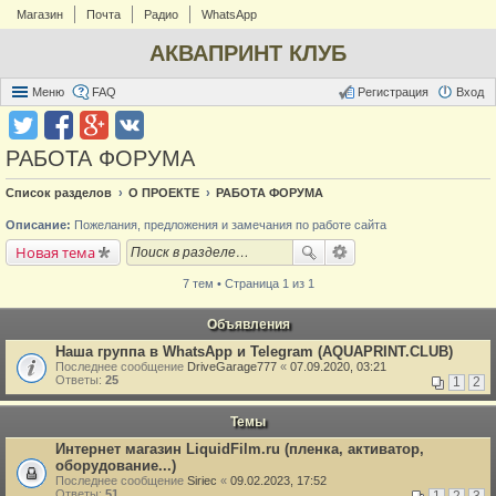
Магазин
Почта
Радио
WhatsApp
АКВАПРИНТ КЛУБ
Меню
FAQ
Регистрация
Вход
РАБОТА ФОРУМА
Список разделов
О ПРОЕКТЕ
РАБОТА ФОРУМА
Описание:
Пожелания, предложения и замечания по работе сайта
Новая тема
7 тем • Страница 1 из 1
Объявления
Наша группа в WhatsApp и Telegram (AQUAPRINT.CLUB)
Последнее сообщение
DriveGarage777
«
07.09.2020, 03:21
Ответы:
25
1
2
Темы
Интернет магазин LiquidFilm.ru (пленка, активатор,
оборудование...)
Последнее сообщение
Siriec
«
09.02.2023, 17:52
Ответы:
51
1
2
3