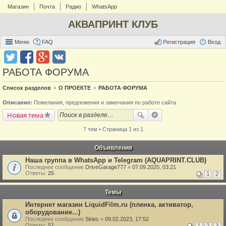
Магазин
Почта
Радио
WhatsApp
АКВАПРИНТ КЛУБ
Меню
FAQ
Регистрация
Вход
РАБОТА ФОРУМА
Список разделов
О ПРОЕКТЕ
РАБОТА ФОРУМА
Описание:
Пожелания, предложения и замечания по работе сайта
Новая тема
7 тем • Страница 1 из 1
Объявления
Наша группа в WhatsApp и Telegram (AQUAPRINT.CLUB)
Последнее сообщение
DriveGarage777
«
07.09.2020, 03:21
Ответы:
25
1
2
Темы
Интернет магазин LiquidFilm.ru (пленка, активатор,
оборудование...)
Последнее сообщение
Siriec
«
09.02.2023, 17:52
Ответы:
51
1
2
3