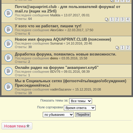
Почта@aquaprint.club - для пользователей форума! от
mail.ru (ящик на 25гб)
Последнее сообщение
Matilda
«
13.07.2017, 05:01
Ответы:
64
1
2
3
4
У кого что не работает, пишем тут!
Последнее сообщение
AlexGilev
«
22.03.2017, 17:50
Ответы:
6
Новое имя форума AQUAPRINT.CLUB (пояснение)
Последнее сообщение
Sumanai
«
14.10.2016, 20:46
Ответы:
30
1
2
Доработка форума, появились новые возможности.
Последнее сообщение
dens
«
03.05.2016, 15:58
Ответы:
2
Онлайн радио на форуме "аквапринт.клуб"
Последнее сообщение
BDV76
«
09.01.2016, 08:39
Ответы:
1
Мы в Социальных сетях (фотоотчёты/видео/обсуждения)
Присоединяйтесь!
Последнее сообщение
vadimSazanov
«
15.12.2015, 20:08
Ответы:
19
Показать темы за:
Поле сортировки
Новая тема