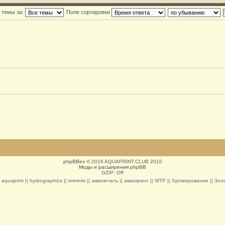
 темы за:
Поле сортировки
phpBBex
© 2016 AQUAPRINT.CLUB 2010
Моды и расширения phpBB
GZIP: Off
|| aquaprint || hydrographics || immeris || аквапечать || аквапринт || WTP || Хромирование || З