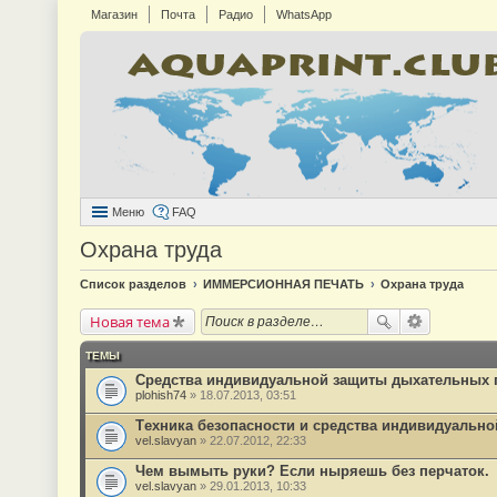
Магазин
Почта
Радио
WhatsApp
Меню
FAQ
Охрана труда
Список разделов
ИММЕРСИОННАЯ ПЕЧАТЬ
Охрана труда
Новая тема
ТЕМЫ
Средства индивидуальной защиты дыхательных п
plohish74
» 18.07.2013, 03:51
Tехника безопасности и средства индивидуально
vel.slavyan
» 22.07.2012, 22:33
Чем вымыть руки? Если ныряешь без перчаток.
vel.slavyan
» 29.01.2013, 10:33