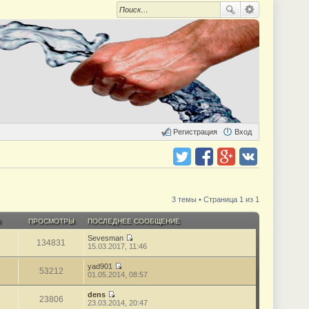
Регистрация
Вход
Поделиться в twitter.com
Поделиться в facebook.com
Поделиться в Google Plus
Поделиться в vk.com
3 темы • Страница 1 из 1
Ы
ПРОСМОТРЫ
ПОСЛЕДНЕЕ СООБЩЕНИЕ
Sevesman
134831
П
15.03.2017, 11:46
е
р
yad901
е
53212
П
01.05.2014, 08:57
й
е
т
р
dens
и
е
23806
П
23.03.2014, 20:47
к
й