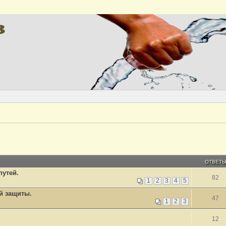
ОТВЕТ
утей.
82
1
2
3
4
5
й защиты.
47
1
2
3
12