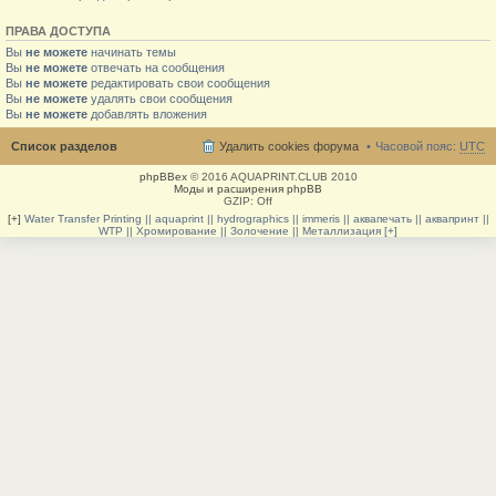
ПРАВА ДОСТУПА
Вы
не можете
начинать темы
Вы
не можете
отвечать на сообщения
Вы
не можете
редактировать свои сообщения
Вы
не можете
удалять свои сообщения
Вы
не можете
добавлять вложения
Список разделов
Удалить cookies форума
Часовой пояс:
UTC
phpBBex
© 2016 AQUAPRINT.CLUB 2010
Моды и расширения phpBB
GZIP: Off
[+]
Water Transfer Printing || aquaprint || hydrographics || immeris || аквапечать || аквапринт ||
WTP || Хромирование || Золочение || Металлизация [+]