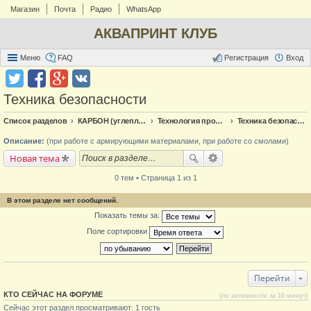
Магазин
Почта
Радио
WhatsApp
АКВАПРИНТ КЛУБ
Меню
FAQ
Регистрация
Вход
Техника безопасности
Список разделов
КАРБОН (углепластик)
Технология производства
Техника безопасности
Описание:
(при работе с армирующими материалами, при работе со смолами)
Новая тема
0 тем • Страница 1 из 1
В этом разделе нет сообщений.
Показать темы за:
Поле сортировки
Перейти
КТО СЕЙЧАС НА ФОРУМЕ
(по активности за 10 минут)
Сейчас этот раздел просматривают: 1 гость