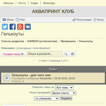
Магазин
Почта
Радио
WhatsApp
АКВАПРИНТ КЛУБ
Меню
FAQ
Регистрация
Вход
Гелькоуты
Список разделов
КАРБОН (углепластик)
Материалы
Гелькоуты
Описание:
(эпоксидные, полиэфирные)
Новая тема
1 тема • Страница 1 из 1
Темы
Гелькоуты - для чего они
Последнее сообщение
Kindashlie
«
28.05.2015, 09:52
Ответы:
1
Показать темы за:
Поле сортировки