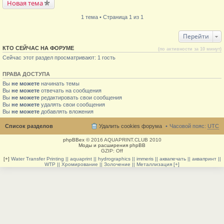
Новая тема
1 тема • Страница 1 из 1
Перейти
КТО СЕЙЧАС НА ФОРУМЕ
(по активности за 10 минут)
Сейчас этот раздел просматривают: 1 гость
ПРАВА ДОСТУПА
Вы
не можете
начинать темы
Вы
не можете
отвечать на сообщения
Вы
не можете
редактировать свои сообщения
Вы
не можете
удалять свои сообщения
Вы
не можете
добавлять вложения
Список разделов
Удалить cookies форума
Часовой пояс:
UTC
phpBBex
© 2016 AQUAPRINT.CLUB 2010
Моды и расширения phpBB
GZIP: Off
[+]
Water Transfer Printing || aquaprint || hydrographics || immeris || аквапечать || аквапринт ||
WTP || Хромирование || Золочение || Металлизация [+]