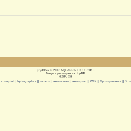
phpBBex
© 2016 AQUAPRINT.CLUB 2010
Моды и расширения phpBB
GZIP: Off
|| aquaprint || hydrographics || immeris || аквапечать || аквапринт || WTP || Хромирование || З