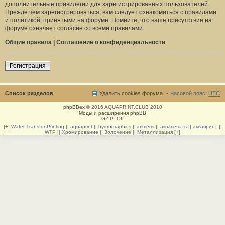
дополнительные привилегии для зарегистрированных пользователей.
Прежде чем зарегистрироваться, вам следует ознакомиться с правилами
и политикой, принятыми на форуме. Помните, что ваше присутствие на
форуме означает согласие со всеми правилами.
Общие правила
|
Соглашение о конфиденциальности
Регистрация
Список разделов
Удалить cookies форума
Часовой пояс:
UTC
phpBBex
© 2016 AQUAPRINT.CLUB 2010
Моды и расширения phpBB
GZIP: Off
[+]
Water Transfer Printing || aquaprint || hydrographics || immeris || аквапечать || аквапринт ||
WTP || Хромирование || Золочение || Металлизация [+]